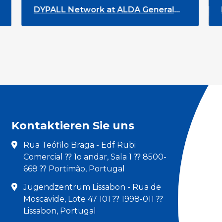
ork at ALDA General
DYPALL Network at t
6 in Malta
Youth Week 2026
Kontaktieren Sie uns
Rua Teófilo Braga - Edf Rubi
Comercial ⁇ 1o andar, Sala 1 ⁇ 8500-
668 ⁇ Portimão, Portugal
Jugendzentrum Lissabon - Rua de
Moscavide, Lote 47 101 ⁇ 1998-011 ⁇
Lissabon, Portugal