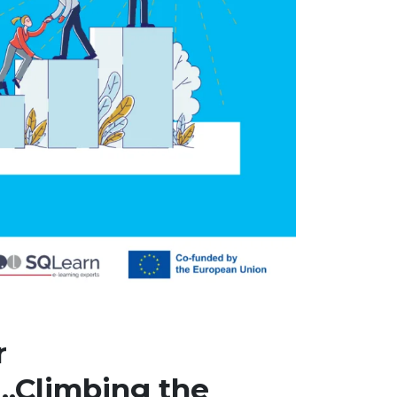
r
„Climbing the