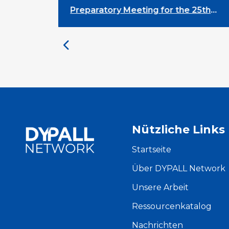
aratory Meeting for the 25th
DYPALL Netw
rsity on Youth and
Assembly 202
lopment
Nützliche Links
Startseite
Über DYPALL Network
Unsere Arbeit
Ressourcenkatalog
Nachrichten