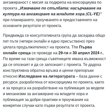
ангажираност с мисия за подкрепа на консорциума по
проекта
„Изкачване по стълбата: насърчаване на
култура на ангажиране на младите хора (CL-YE)“
при планирането, проучването и предоставянето на
основните резултати от проекта.
Предвижда се консултативната група да заседава общо
пет пъти (четири онлайн и едно присъствено) през
цялата продължителност на проекта. The
Първа
онлайн среща
се проведе на
29-ти
и
30 април 2024 г.
.
По време на тази среща съветниците имаха възможност
да се опознаят и да се запознаят с проекта. Те дадоха
конструктивна обратна връзка и ценни препоръки
относно
Изследване на литературата
– база данни с
ресурси, разработена от консорциума по проекта, както
и за процеса на разработване на публикация за модели
и механизми за ангажиране на младите хора и
публикация за добри практики и проучвания на
конкретни случаи като първи резултати от проекта.