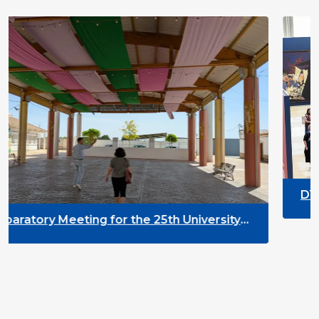
DYPALL Network at ALD
2026 in Malta
 the 25th University
ment