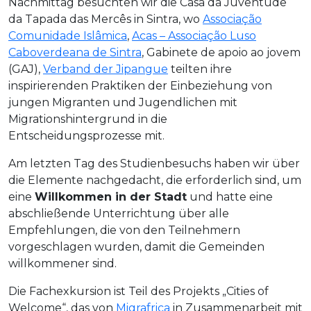
Nachmittag besuchten wir die Casa da Juventude
da Tapada das Mercês in Sintra, wo
Associação
Comunidade Islâmica
,
Acas – Associação Luso
Caboverdeana de Sintra
, Gabinete de apoio ao jovem
(GAJ),
Verband der Jipangue
teilten ihre
inspirierenden Praktiken der Einbeziehung von
jungen Migranten und Jugendlichen mit
Migrationshintergrund in die
Entscheidungsprozesse mit.
Am letzten Tag des Studienbesuchs haben wir über
die Elemente nachgedacht, die erforderlich sind, um
eine
Willkommen in der Stadt
und hatte eine
abschließende Unterrichtung über alle
Empfehlungen, die von den Teilnehmern
vorgeschlagen wurden, damit die Gemeinden
willkommener sind.
Die Fachexkursion ist Teil des Projekts „Cities of
Welcome“, das von
Migrafrica
in Zusammenarbeit mit