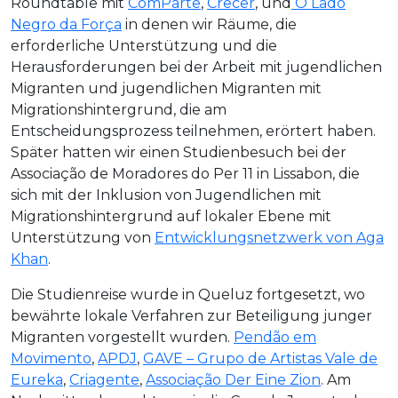
Roundtable mit
ComParte
,
Crecer
, und
O Lado
Negro da Força
in denen wir Räume, die
erforderliche Unterstützung und die
Herausforderungen bei der Arbeit mit jugendlichen
Migranten und jugendlichen Migranten mit
Migrationshintergrund, die am
Entscheidungsprozess teilnehmen, erörtert haben.
Später hatten wir einen Studienbesuch bei der
Associação de Moradores do Per 11 in Lissabon, die
sich mit der Inklusion von Jugendlichen mit
Migrationshintergrund auf lokaler Ebene mit
Unterstützung von
Entwicklungsnetzwerk von Aga
Khan
.
Die Studienreise wurde in Queluz fortgesetzt, wo
bewährte lokale Verfahren zur Beteiligung junger
Migranten vorgestellt wurden.
Pendão em
Movimento
,
APDJ
,
GAVE – Grupo de Artistas Vale de
Eureka
,
Criagente
,
Associação Der Eine Zion
. Am