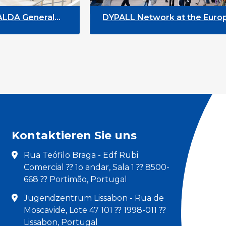
neral
DYPALL Network at the European
Youth Week 2026
Kontaktieren Sie uns
Rua Teófilo Braga - Edf Rubi
Comercial ⁇ 1o andar, Sala 1 ⁇ 8500-
668 ⁇ Portimão, Portugal
Jugendzentrum Lissabon - Rua de
Moscavide, Lote 47 101 ⁇ 1998-011 ⁇
Lissabon, Portugal