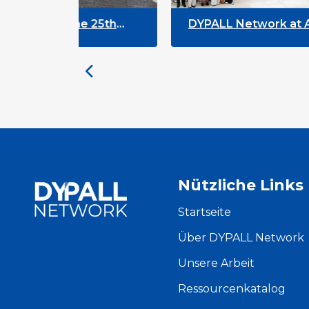
 for the 25th
DYPALL Network at ALDA Ge
and
Assembly 2026 in Malta
Nützliche Links
Startseite
Über DYPALL Network
Unsere Arbeit
Ressourcenkatalog