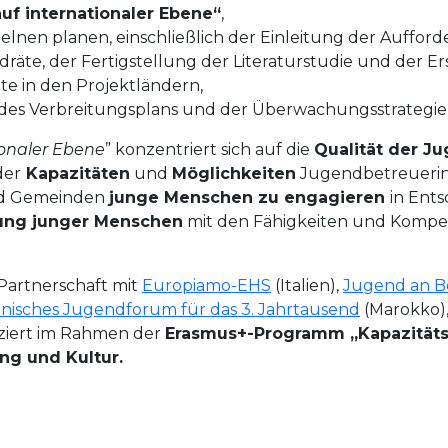
uf internationaler Ebene“
,
nzelnen planen, einschließlich der Einleitung der Auffo
dräte, der Fertigstellung der Literaturstudie und der 
te in den Projektländern,
, des Verbreitungsplans und der Überwachungsstrategie
ionaler Ebene
” konzentriert sich auf die
Qualität der Ju
der
Kapazitäten
und
Möglichkeiten
Jugendbetreuerin
und Gemeinden
junge Menschen zu engagieren
in Ent
ung junger Menschen
mit den Fähigkeiten und Kompet
Partnerschaft mit
Europiamo-EHS
(Italien),
Jugend an B
nisches Jugendforum für das 3. Jahrtausend
(Marokko)
nziert im Rahmen der
Erasmus+-Programm „Kapazitäts
ng und Kultur.