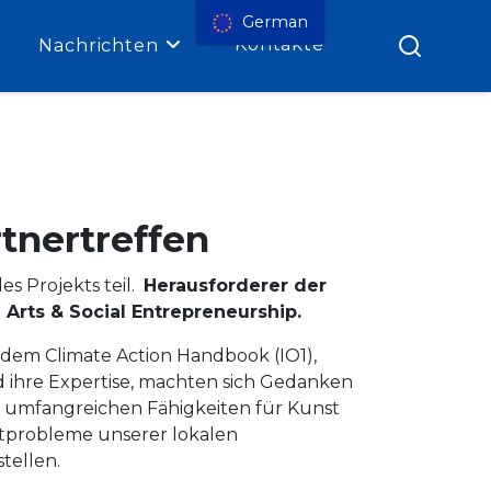
German
Kontakte
Nachrichten
tnertreffen
s Projekts teil.
Herausforderer der
rts & Social Entrepreneurship.
e dem Climate Action Handbook (IO1),
nd ihre Expertise, machten sich Gedanken
re umfangreichen Fähigkeiten für Kunst
ltprobleme unserer lokalen
tellen.