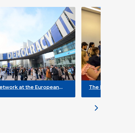
the European
The Future of ENLYC: Insigh
the Brussels Meeting