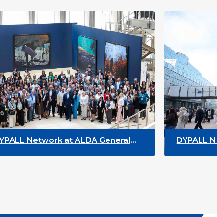
work at ALDA General
DYPALL Network at 
26 in Malta
Youth Week 2026