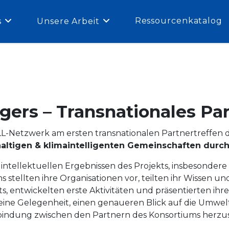
Ressourcenkatalog
s
Unsere Arbeit
ers – Transnationales Par
L-Netzwerk am ersten transnationalen Partnertreffen de
tigen & klimaintelligenten Gemeinschaften durch A
en intellektuellen Ergebnissen des Projekts, insbesonder
 stellten ihre Organisationen vor, teilten ihr Wissen u
s, entwickelten erste Aktivitäten und präsentierten ih
 eine Gelegenheit, einen genaueren Blick auf die Umwe
indung zwischen den Partnern des Konsortiums herzus