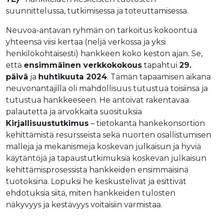
suunnittelussa, tutkimisessa ja toteuttamisessa.
Neuvoa-antavan ryhmän on tarkoitus kokoontua
yhteensä viisi kertaa (neljä verkossa ja yksi
henkilökohtaisesti) hankkeen koko keston ajan. Se,
että
ensimmäinen verkkokokous
tapahtui
29.
päivä
ja
huhtikuuta 2024
. Tämän tapaamisen aikana
neuvonantajilla oli mahdollisuus tutustua toisiinsa ja
tutustua hankkeeseen. He antoivat rakentavaa
palautetta ja arvokkaita suosituksia
Kirjallisuustutkimus
– tietokanta hankekonsortion
kehittämistä resursseista sekä nuorten osallistumisen
malleja ja mekanismeja koskevan julkaisun ja hyviä
käytäntöjä ja tapaustutkimuksia koskevan julkaisun
kehittämisprosessista hankkeiden ensimmäisinä
tuotoksina. Lopuksi he keskustelivat ja esittivät
ehdotuksia siitä, miten hankkeiden tulosten
näkyvyys ja kestävyys voitaisiin varmistaa.