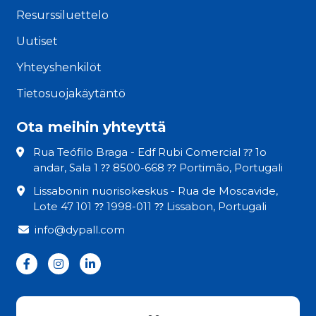
Resurssiluettelo
Uutiset
Yhteyshenkilöt
Tietosuojakäytäntö
Ota meihin yhteyttä
Rua Teófilo Braga - Edf Rubi Comercial ⁇ 1o
andar, Sala 1 ⁇ 8500-668 ⁇ Portimão, Portugali
Lissabonin nuorisokeskus - Rua de Moscavide,
Lote 47 101 ⁇ 1998-011 ⁇ Lissabon, Portugali
info@dypall.com