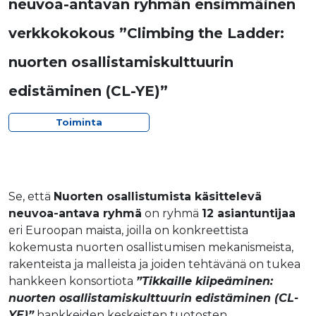
neuvoa-antavan ryhmän ensimmäinen
verkkokokous ”Climbing the Ladder:
nuorten osallistamiskulttuurin
edistäminen (CL-YE)”
Toiminta
Se, että
Nuorten osallistumista käsittelevä
neuvoa-antava ryhmä
on ryhmä
12 asiantuntijaa
eri Euroopan maista, joilla on konkreettista
kokemusta nuorten osallistumisen mekanismeista,
rakenteista ja malleista ja joiden tehtävänä on tukea
hankkeen konsortiota
”Tikkaille kiipeäminen:
nuorten osallistamiskulttuurin edistäminen (CL-
YE)”
hankkeiden keskeisten tuotosten