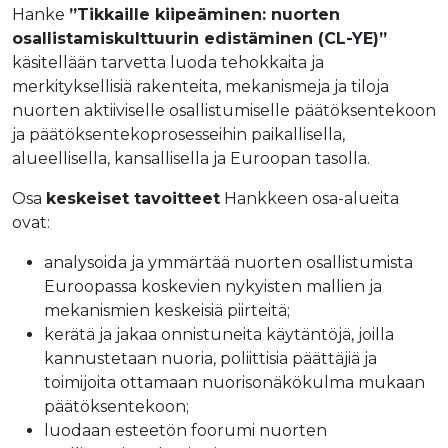
Hanke
”Tikkaille kiipeäminen: nuorten
osallistamiskulttuurin edistäminen (CL-YE)”
käsitellään tarvetta luoda tehokkaita ja
merkityksellisiä rakenteita, mekanismeja ja tiloja
nuorten aktiiviselle osallistumiselle päätöksentekoon
ja päätöksentekoprosesseihin paikallisella,
alueellisella, kansallisella ja Euroopan tasolla.
Osa
keskeiset tavoitteet
Hankkeen osa-alueita
ovat:
analysoida ja ymmärtää nuorten osallistumista
Euroopassa koskevien nykyisten mallien ja
mekanismien keskeisiä piirteitä;
kerätä ja jakaa onnistuneita käytäntöjä, joilla
kannustetaan nuoria, poliittisia päättäjiä ja
toimijoita ottamaan nuorisonäkökulma mukaan
päätöksentekoon;
luodaan esteetön foorumi nuorten