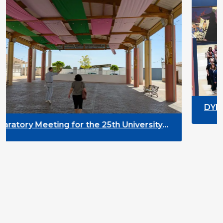
DYPALL Network at ALDA 
2026 in Malta
he 25th University
t