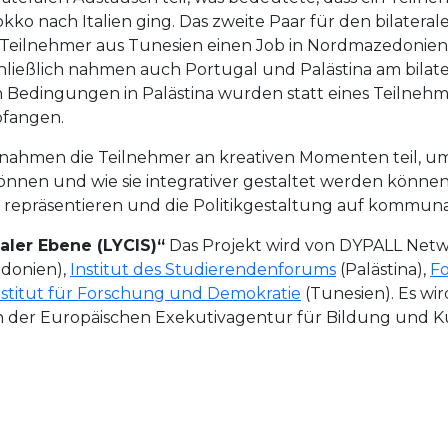
ko nach Italien ging. Das zweite Paar für den bilater
 Teilnehmer aus Tunesien einen Job in Nordmazedonien
ießlich nahmen auch Portugal und Palästina am bilater
 Bedingungen in Palästina wurden statt eines Teilnehm
pfangen.
ahmen die Teilnehmer an kreativen Momenten teil, um z
nnen und wie sie integrativer gestaltet werden können, 
epräsentieren und die Politikgestaltung auf kommunale
aler Ebene (LYCIS)“
Das Projekt wird von DYPALL Netw
donien),
Institut des Studierendenforums
(Palästina),
Fo
stitut für Forschung und Demokratie
(Tunesien). Es w
 der Europäischen Exekutivagentur für Bildung und Kul