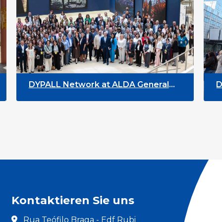
rk at ALDA General
DYPALL Network at t
 in Malta
Youth Week 2026
Kontaktieren Sie uns
Rua Teófilo Braga - Edf Rubi