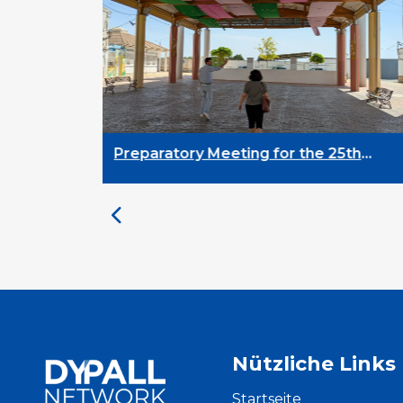
ratory Meeting for the 25th
DYPALL Netwo
rsity on Youth and
Assembly 2026
lopment
Nützliche Links
Startseite