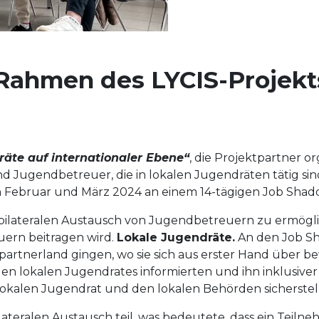
Rahmen des LYCIS-Projekt
äte auf internationaler Ebene“
, die Projektpartner o
 Jugendbetreuer, die in lokalen Jugendräten tätig sin
Februar und März 2024 an einem 14-tägigen Job Shad
en bilateralen Austausch von Jugendbetreuern zu ermögl
ern beitragen wird.
Lokale Jugendräte.
An den Job Sh
ktpartnerland gingen, wo sie sich aus erster Hand über 
n lokalen Jugendrates informierten und ihn inklusive
kalen Jugendrat und den lokalen Behörden sicherstell
teralen Austausch teil, was bedeutete, dass ein Teilneh