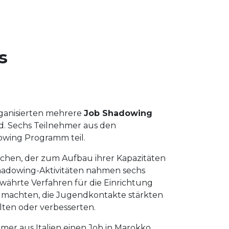
s
rganisierten mehrere
Job Shadowing
d. Sechs Teilnehmer aus den
owing Programm teil.
ichen, der zum Aufbau ihrer Kapazitäten
adowing-Aktivitäten nahmen sechs
bewährte Verfahren für die Einrichtung
r machten, die Jugendkontakte stärkten
ten oder verbesserten.
mer aus Italien einen Job in Marokko