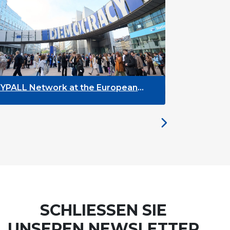
he European
The Future of ENLYC: Insights
the Brussels Meeting
SCHLIESSEN SIE
UNSEREN NEWSLETTER