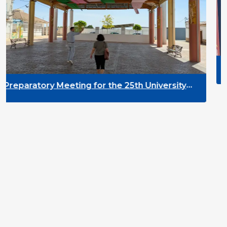
DYPALL Network at
2026 in Malta
g for the 25th University
elopment