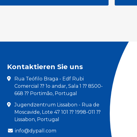
Youth Week 2026
Kontaktieren Sie uns
Rua Teófilo Braga - Edf Rubi
Comercial ⁇ 1o andar, Sala 1 ⁇ 8500-
668 ⁇ Portimão, Portugal
Jugendzentrum Lissabon - Rua de
Moscavide, Lote 47 101 ⁇ 1998-011 ⁇
Lissabon, Portugal
info@dypall.com