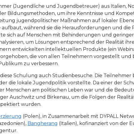
mer (Jugendliche und Jugendbetreuer) aus Italien, 
aler Bildungsmethoden, um ihre Kenntnisse und Kom
eitung jugendpolitischer Maßnahmen auf lokaler Ebene
aufbaut, während sie die Herausforderungen und die R
rierte sich auf Menschen mit Behinderungen und gering
nalysieren, um Lösungen entsprechend der Realität ihr
rn entwickelten intellektuellen Produkte (ein Webinar
rgehoben, die von allen Teilnehmern vorgestellt und 
 Publikum zu verbessern.
diese Schulung auch Studienbesuche. Die Teilnehmer b
r die lokale Jugendpolitik vorstellte. Da einer der S
er Menschen am politischen Leben war und die Bedeut
ager Auschwitz und Birkenau, um die Folgen der Realit
pektiert wurden.
erzierung
(Polen), in Zusammenarbeit mit DYPALL Netw
zedonien),
Bangherang
(Italien), kofinanziert von der
gentur.