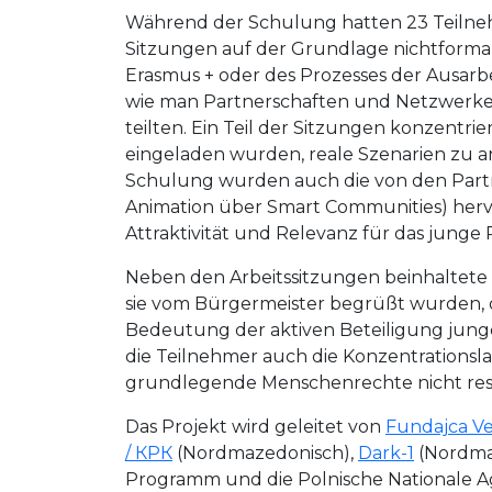
Während der Schulung hatten 23 Teilneh
Sitzungen auf der Grundlage nichtform
Erasmus + oder des Prozesses der Ausarb
wie man Partnerschaften und Netzwerke 
teilten. Ein Teil der Sitzungen konzent
eingeladen wurden, reale Szenarien zu a
Schulung wurden auch die von den Partne
Animation über Smart Communities) hervo
Attraktivität und Relevanz für das junge
Neben den Arbeitssitzungen beinhaltete 
sie vom Bürgermeister begrüßt wurden, de
Bedeutung der aktiven Beteiligung jung
die Teilnehmer auch die Konzentrationsl
grundlegende Menschenrechte nicht res
Das Projekt wird geleitet von
Fundajca V
/ КРК
(Nordmazedonisch),
Dark-1
(Nordma
Programm und die Polnische Nationale A