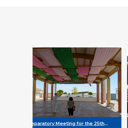
 for the 25th
DYPALL Network at ALDA Ge