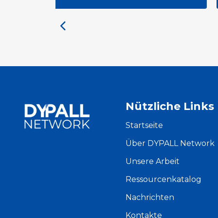
and
Assembly 2026 in Malta
Nützliche Links
Startseite
Über DYPALL Network
Unsere Arbeit
Ressourcenkatalog
Nachrichten
Kontakte