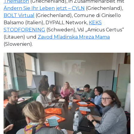
Thematon
(Griechenland), in Zusammenarbeit mit
Ändern Sie Ihr Leben jetzt – CYLN
(Griechenland),
BOLT Virtual
(Griechenland), Comune di Cinisello
Balsamo (Italien), DYPALL Network,
KEKS
STODFORENING
(Schweden), Vsl „Amicus Certus“
(Litauen) und
Zavod Mladinska Mreza Mama
(Slowenien).