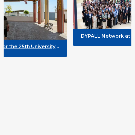
DYPALL Network at ALDA General A
2026 in Malta
versity