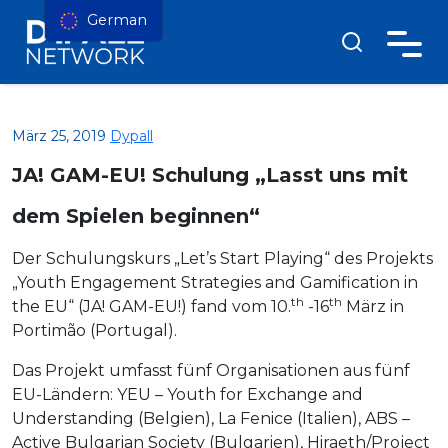
German
März 25, 2019
Dypall
JA! GAM-EU! Schulung „Lasst uns mit
dem Spielen beginnen“
Der Schulungskurs „Let’s Start Playing“ des Projekts
„Youth Engagement Strategies and Gamification in
th
th
the EU“ (JA! GAM-EU!) fand vom 10.
-16
März in
Portimão (Portugal).
Das Projekt umfasst fünf Organisationen aus fünf
EU-Ländern: YEU – Youth for Exchange and
Understanding (Belgien), La Fenice (Italien), ABS –
Active Bulgarian Society (Bulgarien), Hiraeth/Project