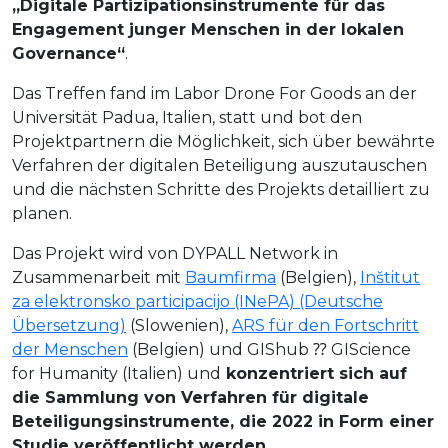
„Digitale Partizipationsinstrumente für das
Engagement junger Menschen in der lokalen
Governance“
.
Das Treffen fand im Labor Drone For Goods an der
Universität Padua, Italien, statt und bot den
Projektpartnern die Möglichkeit, sich über bewährte
Verfahren der digitalen Beteiligung auszutauschen
und die nächsten Schritte des Projekts detailliert zu
planen.
Das Projekt wird von DYPALL Network in
Zusammenarbeit mit
Baumfirma
(Belgien),
Inštitut
za elektronsko participacijo (INePA) (Deutsche
Übersetzung)
(Slowenien),
ARS für den Fortschritt
der Menschen
(Belgien) und GIShub ⁇ GIScience
for Humanity (Italien) und
konzentriert sich auf
die Sammlung von Verfahren für digitale
Beteiligungsinstrumente, die 2022 in Form einer
Studie veröffentlicht werden.
.