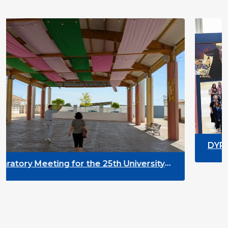
DYPALL Network at ALDA
2026 in Malta
he 25th University
nt