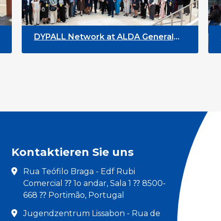
DYPALL Network at ALDA General
DYPA
Assembly 2026 in Malta
Yout
Kontaktieren Sie uns
Rua Teófilo Braga - Edf Rubi
Comercial ⁇ 1o andar, Sala 1 ⁇ 8500-
668 ⁇ Portimão, Portugal
Jugendzentrum Lissabon - Rua de