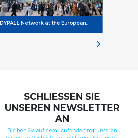
LL Network at the European
The Future of
h Week 2026
the Brussels 
SCHLIESSEN SIE
UNSEREN NEWSLETTER
AN
Bleiben Sie auf dem Laufenden mit unseren
neuesten Nachrichten und lernen Sie unsere