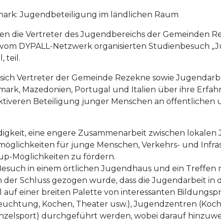
mark: Jugendbeteiligung im ländlichen Raum
hmen die Vertreter des Jugendbereichs der Gemeinden 
 vom DYPALL-Netzwerk organisierten Studienbesuch „J
teil.
ich Vertreter der Gemeinde Rezekne sowie Jugendarbe
ark, Mazedonien, Portugal und Italien über ihre Erfah
tiveren Beteiligung junger Menschen an öffentlichen un
ndigkeit, eine engere Zusammenarbeit zwischen lokale
möglichkeiten für junge Menschen, Verkehrs- und Infr
up-Möglichkeiten zu fördern.
uch in einem örtlichen Jugendhaus und ein Treffen mi
m der Schluss gezogen wurde, dass die Jugendarbeit i
l auf einer breiten Palette von interessanten Bildungs
leuchtung, Kochen, Theater usw.), Jugendzentren (Kochen
nzelsport) durchgeführt werden, wobei darauf hinzuweise