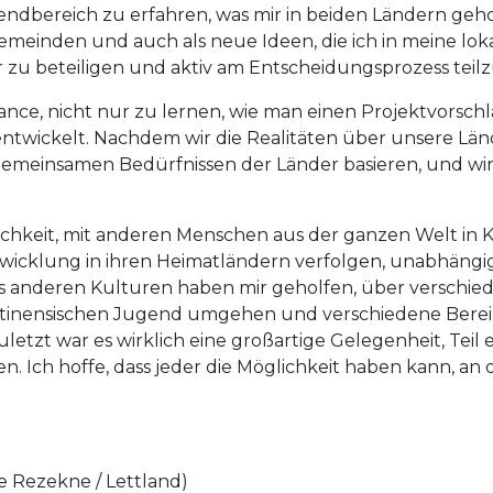
ndbereich zu erfahren, was mir in beiden Ländern geho
meinden und auch als neue Ideen, die ich in meine lo
r zu beteiligen und aktiv am Entscheidungsprozess tei
nce, nicht nur zu lernen, wie man einen Projektvorschl
ntwickelt. Nachdem wir die Realitäten über unsere Länd
gemeinsamen Bedürfnissen der Länder basieren, und wir 
hkeit, mit anderen Menschen aus der ganzen Welt in Ko
cklung in ihren Heimatländern verfolgen, unabhängig v
us anderen Kulturen haben mir geholfen, über verschi
stinensischen Jugend umgehen und verschiedene Berei
etzt war es wirklich eine großartige Gelegenheit, Teil 
. Ich hoffe, dass jeder die Möglichkeit haben kann, an
e Rezekne / Lettland)