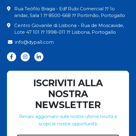
Rua Teófilo Braga - Edf Rubi Comercial ⁇ 1o
andar, Sala 1 ⁇ 8500-668 ⁇ Portimão, Portogallo
Centro Giovanile di Lisbona - Rua de Moscavide,
Lote 47 101 ⁇ 1998-011 ⁇ Lisbona, Portogallo
info@dypall.com
ISCRIVITI ALLA
NOSTRA
NEWSLETTER
Rimani aggiornato sulle nostre ultime novità e
scopri le nostre opportunità.