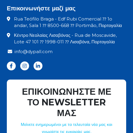
Επικοινωνήστε μαζί μας
Rua Teófilo Braga - Edf Rubi Comercial ⁇ 1o
andar, Sala 1 ⁇ 8500-668 ⁇ Portimão, Πορτογαλία
Κέντρο Νεολαίας Λισαβόνας - Rua de Moscavide,
Lote 47 101 ⁇ 1998-011 ⁇ Λισαβόνα, Πορτογαλία
info@dypall.com
ΕΠΙΚΟΙΝΩΝΗΣΤΕ ΜΕ
ΤΟ NEWSLETTER
ΜΑΣ
Μείνετε ενημερωμένοι με τα τελευταία νέα μας και
γνωρίστε τις ευκαιρίες μας.