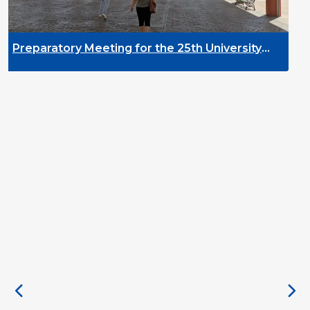
DYPALL Network a
2026 in Malta
g for the 25th University
elopment