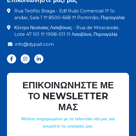
Rua Teófilo Braga - Edf Rubi Comercial ⁇ 1o
andar, Sala 1 ⁇ 8500-668 ⁇ Portimão, Πορτογαλία
Κέντρο Νεολαίας Λισαβόνας - Rua de Moscavide,
Lote 47 101 ⁇ 1998-011 ⁇ Λισαβόνα, Πορτογαλία
info@dypall.com
ΕΠΙΚΟΙΝΩΝΗΣΤΕ ΜΕ
ΤΟ NEWSLETTER
ΜΑΣ
Μείνετε ενημερωμένοι με τα τελευταία νέα μας και
γνωρίστε τις ευκαιρίες μας.