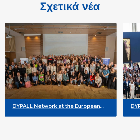
Σχετικά νέα
t the European
DYPALL Network at ALDA 
n Tromsø, Norway
Assembly 2026 in Malta