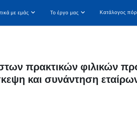
Κατάλογος πό
τικά με εμάς
Το έργο μας
στων πρακτικών φιλικών προ
σκεψη και συνάντηση εταίρω