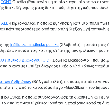
ς
ΠΟΝΤ
Ομάδα (Ρουμανία), η οποία παρουσίασε τα στρατη
ής διακυβέρνησης μιας δεκαετούς στρατηγικής που συνδ
PALL
(Πορτογαλία), η οποία εξήγησε γιατί μια πόλη πρέ
 είναι κάτι περισσότερο από την απλή διεξαγωγή τοπικ
ς της
Inštitut za mladinsko politiko
(Σλοβενία), η οποία μας
ημάτων ποιότητας και της στήριξης των φιλικών προς τ
λιτισμικού Διαλόγου (CID)
(Βόρεια Μακεδονία), που μοιρ
 οποίο αντιμετωπίζει διαφορετικές αλλά κάπως παρόμο
δο των Ανθρώπων
(Βέλγιο/Ιταλία), η οποία, παρά το γεγ
ρία της από το καινοτόμο έργο «GeoCitizen» του δήμου A
(Πολωνία), η οποία συνδιοργάνωσε τη διάσκεψη και εξή
 τα οποία αναπτύχθηκαν από τους εταίρους κατά τη διά