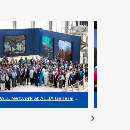
General
DYPALL Network at ACT NOW 202