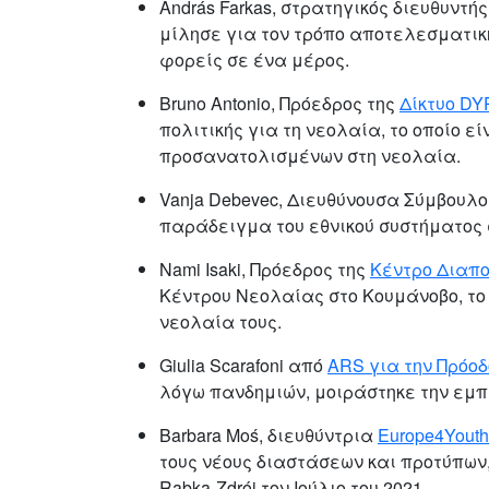
András Farkas, στρατηγικός διευθυντή
μίλησε για τον τρόπο αποτελεσματικ
φορείς σε ένα μέρος.
Bruno Antonio, Πρόεδρος της
Δίκτυο DY
πολιτικής για τη νεολαία, το οποίο
προσανατολισμένων στη νεολαία.
Vanja Debevec, Διευθύνουσα Σύμβουλο
παράδειγμα του εθνικού συστήματος σ
Nami Isaki, Πρόεδρος της
Κέντρο Διαπο
Κέντρου Νεολαίας στο Κουμάνοβο, το
νεολαία τους.
Giulia Scarafoni από
ARS για την Πρόο
λόγω πανδημιών, μοιράστηκε την εμπει
Barbara Moś, διευθύντρια
Europe4Youth
τους νέους διαστάσεων και προτύπων,
Rabka-Zdrój τον Ιούλιο του 2021.