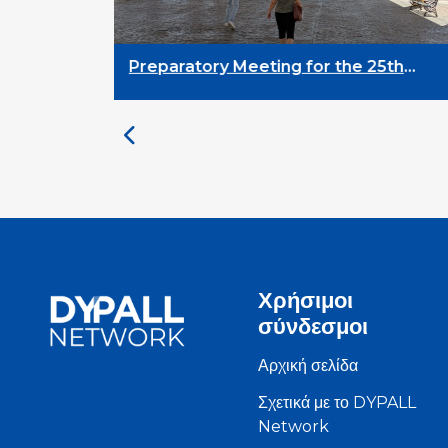
aratory Meeting for the 25th
DYPALL Netw
rsity on Youth and
Assembly 202
lopment
Χρήσιμοι
σύνδεσμοι
Αρχική σελίδα
Σχετικά με το DYPALL
Network