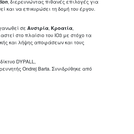
tion
, διερευνώντας πιθανές επιλογές για
ί και να επικυρώσει τη δομή του έργου.
γανωθεί σε
Αυστρία
,
Κροατία
,
αστεί στο πλαίσιο του IO3 με στόχο τα
ικής και λήψης αποφάσεων και τους
 δίκτυο DYPALL,
ρευνητής Ondrej Barta. Συνιδρύθηκε από