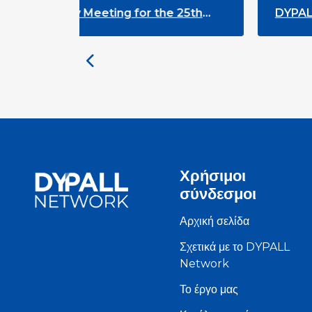
ing for the 25th
DYPALL Network at ALDA
th and
Assembly 2026 in Malta
Χρήσιμοι
σύνδεσμοι
Αρχική σελίδα
Σχετικά με το DYPALL
Network
Το έργο μας