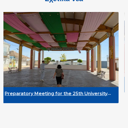
DYPALL Network a
2026 in Malta
ng for the 25th University
velopment