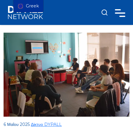
Greek
6 Μαΐου 2025
Δίκτυο DYPALL