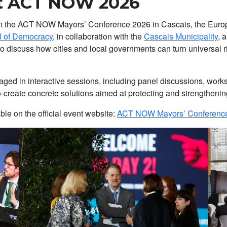
t ACT NOW 2026
n the ACT NOW Mayors’ Conference 2026 in Cascais, the Euro
l of Democracy
, in collaboration with the
Cascais Municipality
, 
iscuss how cities and local governments can turn universal righ
ged in interactive sessions, including panel discussions, works
-create concrete solutions aimed at protecting and strengthening
ble on the official event website:
ACT NOW Mayors’ Conferenc