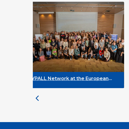
t the European
DYPALL Network at ALDA 
n Tromsø, Norway
Assembly 2026 in Malta