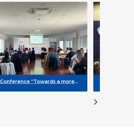
e
Ευρωπαϊκή διάσκεψη «HUMAN» για τα
δικαιώματα του παιδιού στην εποχή της
τεχνητής νοημοσύνης