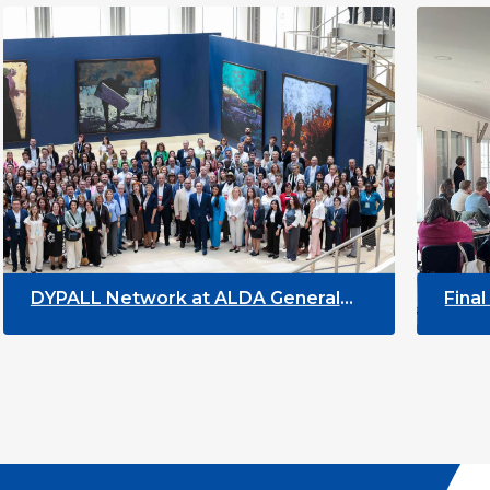
General
Final Conference “Towards a mor
youth-oriented society – starting
from a meaningful youth
engagement”