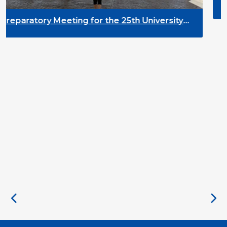
DYPALL Network at t
2026 in Tromsø, Nor
or the 25th University
pment