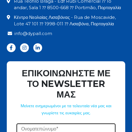
Rua Teófilo Braga - Edf Rubi Comercial ⁇ 1o
andar, Sala 1 ⁇ 8500-668 ⁇ Portimão, Πορτογαλία
Κέντρο Νεολαίας Λισαβόνας - Rua de Moscavide,
Lote 47 101 ⁇ 1998-011 ⁇ Λισαβόνα, Πορτογαλία
info@dypall.com
ΕΠΙΚΟΙΝΩΝΗΣΤΕ ΜΕ
ΤΟ NEWSLETTER
ΜΑΣ
Μείνετε ενημερωμένοι με τα τελευταία νέα μας και
γνωρίστε τις ευκαιρίες μας.