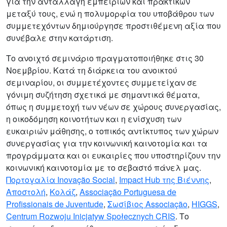
για την ανταλλαγή εμπειριών και πρακτικών
μεταξύ τους, ενώ η πολυμορφία του υποβάθρου των
συμμετεχόντων δημιούργησε προστιθέμενη αξία που
συνέβαλε στην κατάρτιση.
Το ανοιχτό σεμινάριο πραγματοποιήθηκε στις 30
Νοεμβρίου. Κατά τη διάρκεια του ανοικτού
σεμιναρίου, οι συμμετέχοντες συμμετείχαν σε
γόνιμη συζήτηση σχετικά με σημαντικά θέματα,
όπως η συμμετοχή των νέων σε χώρους συνεργασίας,
η οικοδόμηση κοινοτήτων και η ενίσχυση των
ευκαιριών μάθησης, ο τοπικός αντίκτυπος των χώρων
συνεργασίας για την κοινωνική καινοτομία και τα
προγράμματα και οι ευκαιρίες που υποστηρίζουν την
κοινωνική καινοτομία με το σεβαστό πάνελ μας.
Πορτογαλία Inovação Social
,
Impact Hub της Βιέννης
,
Αποστολή
,
Κολάζ
,
Associação Portuguesa de
Profissionais de Juventude
,
Σωσίβιος Associação
,
HIGGS
,
Centrum Rozwoju Inicjatyw Społecznych CRIS
. Το