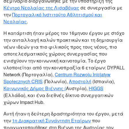
σεμινάριο διοργανώθηκε με την υποστήριξη της
Κέντρο Νεολαίας της Λισαβόνας
σε συνεργασία με
την
Πορτογαλικό Ινστιτούτο Αθλητισμού και
Νεολαίας
.
Η κατάρτιση ήταν μέρος του 16μηνου έργου με στόχο
την ανταλλαγή καλών πρακτικών και τη δημιουργία
νέων ιδεών για πιο φιλικούς προς τους νέους, πιο
αποτελεσματικούς χώρους συνεργασίας που
ενισχύουν την κοινωνική καινοτομία. Το έργο
υλοποιείται από την κοινοπραξία 6 εταίρων: DYPALL
Network (Πορτογαλία),
Centrum Rozwoju Inicjatyw
Społecznych CRIS
(Πολωνία),
Αποστολή
(Ισπανία),
Κοινωνικός Δήμος Βιέννης (
Αυστρία),
HIGGS
(Ελλάδα), και ένα διεθνές δίκτυο συνεργατικών
χώρων Impact Hub.
Αυτή ήταν η δεύτερη δραστηριότητα του έργου, μετά
την
1η Διακρατική Συνάντηση Εταίρων
που
πραγματοποιήθηκε στη Βιέννη της Αυστρίας τον