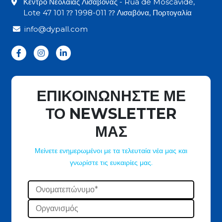
Κέντρο Νεολαίας Λισαβόνας - Rua de Moscavide,
Lote 47 101 ⁇ 1998-011 ⁇ Λισαβόνα, Πορτογαλία
info@dypall.com
ΕΠΙΚΟΙΝΩΝΗΣΤΕ ΜΕ
ΤΟ NEWSLETTER
ΜΑΣ
Μείνετε ενημερωμένοι με τα τελευταία νέα μας και
γνωρίστε τις ευκαιρίες μας.