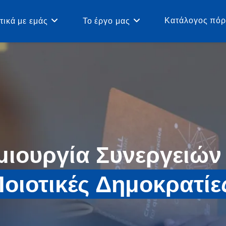
Κατάλογος πό
τικά με εμάς
Το έργο μας
μιουργία Συνεργειών 
οιοτικές Δημοκρατίε