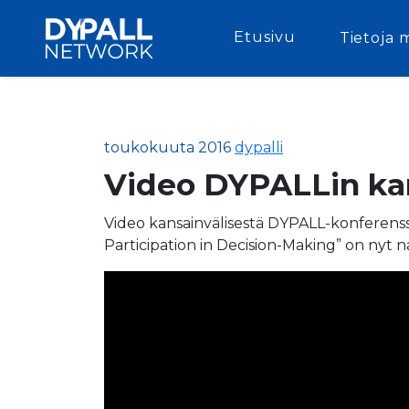
Etusivu
Tietoja 
toukokuuta 2016
dypalli
Video DYPALLin kan
Video kansainvälisestä DYPALL-konferen
Participation in Decision-Making” on nyt nä