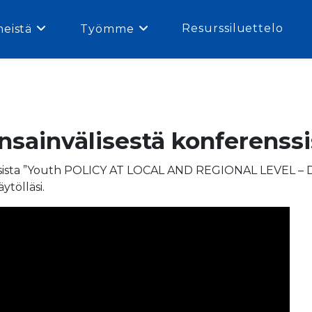
Resurssiluettelo
meistä
Työmme
sainvälisestä konferenssi
ssista ”Youth POLICY AT LOCAL AND REGIONAL LEVEL – D
ytölläsi.