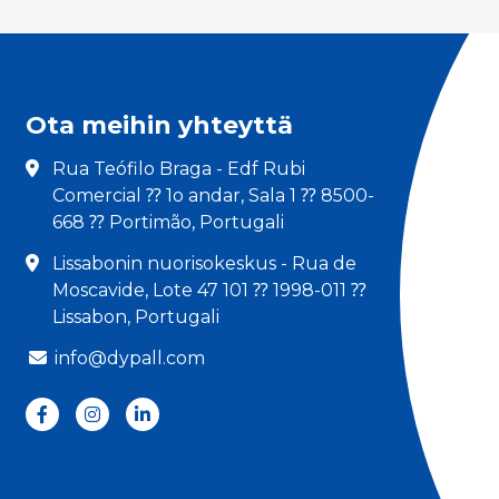
Ota meihin yhteyttä
Rua Teófilo Braga - Edf Rubi
Comercial ⁇ 1o andar, Sala 1 ⁇ 8500-
668 ⁇ Portimão, Portugali
Lissabonin nuorisokeskus - Rua de
Moscavide, Lote 47 101 ⁇ 1998-011 ⁇
Lissabon, Portugali
info@dypall.com