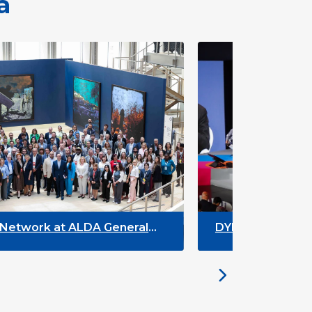
a
 ALDA General
DYPALL Network at ACT N
alta