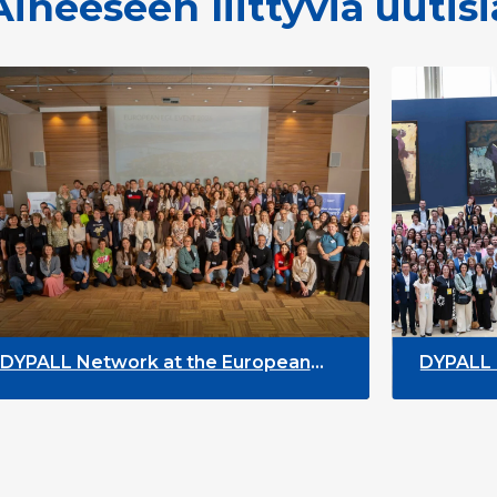
Aiheeseen liittyviä uutisi
work at the European
DYPALL Network at
2026 in Tromsø, Norway
Assembly 2026 in M