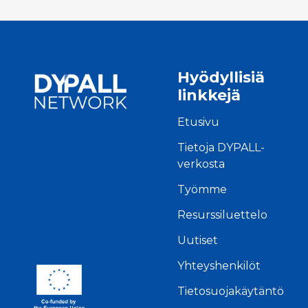
Hyödyllisiä
linkkejä
Etusivu
Tietoja DYPALL-
verkosta
Työmme
Resurssiluettelo
Uutiset
Yhteyshenkilöt
Tietosuojakäytäntö