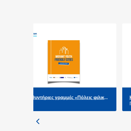
ραμμές «Πόλεις φιλικές
Κατευθυντήριες γραμμές
 μετανάστες»
Πόλεις Καλωσορίσματος