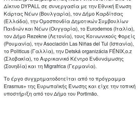
Δίκτυο DYPALL σε συνεργασία με την Εθνική Ένωση
Κάρτας Νέων (Βουλγαρία), τον Δήμο Καρδίτσας
(Ελλάδα), την Ομοσπονδία Δημοτικών Συμβουλίων
Παιδιών και Νέων (Ουγγαρία), το Eurodemos (Ιταλία),
τον Δήμο Rezekne (Λετονία), τους Κοινωνικούς Φορείς
(Ρουμανία), την Asociación Las Niñas del Tul (Ισπανία),
το Politicus (Γαλλία), την Detská organizácia FÉNIX,o.z
(Σλοβακία), το Αφρικανικό Κέντρο Ενδυνάμωσης
(Σουηδία) και τη Migrafrica (Γερμανία).
Το έργο συγχρηματοδοτείται από το πρόγραμμα
Erasmus+ της Ευρωπαϊκής Ένωσης και είχε την τοπική
υποστήριξη από τον Δήμο του Portimão.