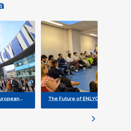
a
The Future of ENLYC: Insights from
the Brussels Meeting