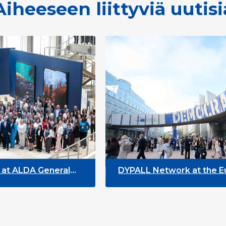
Aiheeseen liittyviä uutisi
 General
DYPALL Network at the European
Youth Week 2026