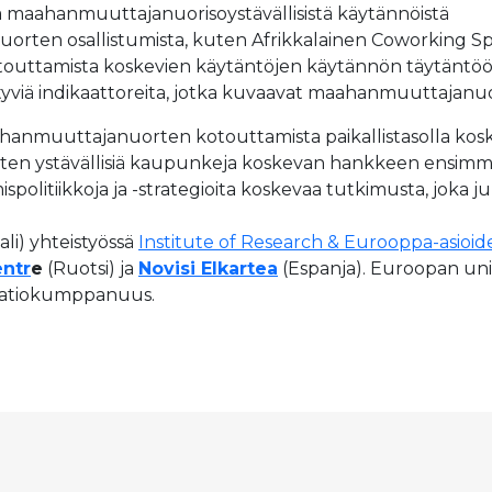
 maahanmuuttajanuorisoystävällisistä käytännöistä
n nuorten osallistumista, kuten Afrikkalainen Coworking
outtamista koskevien käytäntöjen käytännön täytäntöönp
n liittyviä indikaattoreita, jotka kuvaavat maahanmuuttajanu
nmuuttajanuorten kotouttamista paikallistasolla koskevis
en ystävällisiä kaupunkeja koskevan hankkeen ensimmä
litiikkoja ja -strategioita koskevaa tutkimusta, joka ju
li) yhteistyössä
Institute of Research & Eurooppa-asioi
entr
e
(Ruotsi) ja
Novisi Elkartea
(Espanja). Euroopan uni
vaatiokumppanuus.