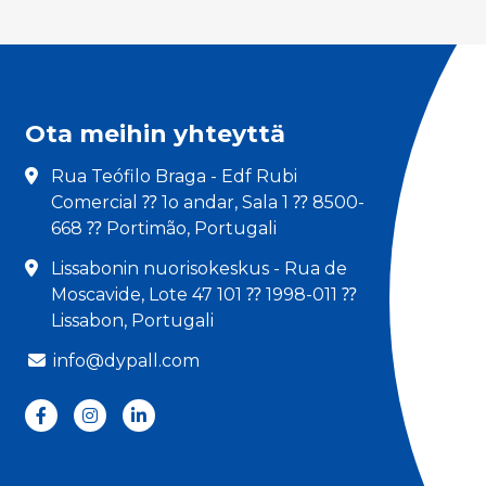
Ota meihin yhteyttä
Rua Teófilo Braga - Edf Rubi
Comercial ⁇ 1o andar, Sala 1 ⁇ 8500-
668 ⁇ Portimão, Portugali
Lissabonin nuorisokeskus - Rua de
Moscavide, Lote 47 101 ⁇ 1998-011 ⁇
Lissabon, Portugali
info@dypall.com