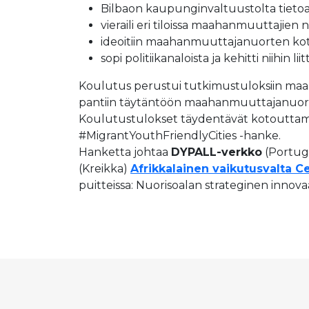
Bilbaon kaupunginvaltuustolta tietoa
vieraili eri tiloissa maahanmuuttajie
ideoitiin maahanmuuttajanuorten kot
sopi politiikanaloista ja kehitti niihi
Koulutus perustui tutkimustuloksiin maaha
pantiin täytäntöön maahanmuuttajanuort
Koulutustulokset täydentävät kotouttamispo
#MigrantYouthFriendlyCities -hanke.
Hanketta johtaa
DYPALL-verkko
(Portuga
(Kreikka)
Afrikkalainen vaikutusvalta C
puitteissa: Nuorisoalan strateginen inno