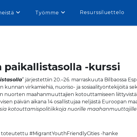
Resurssiluettelo
meistä
Työmme
 paikallistasolla -kurssi
istasolla
” järjestettiin 20.–26. marraskuuta Bilbaossa Espa
kunnan virkamiehiä, nuoriso- ja sosiaalityöntekijöitä sekä
n nuorten maahanmuuttajien kotouttamiseen liittyvistä poli
siivisen päivän aikana 14 osallistujaa neljästä Euroopan m
sia kotouttamispolitiikkoja nuorille maahanmuuttajille
on toteutettu #MigrantYouthFriendlyCities -hanke