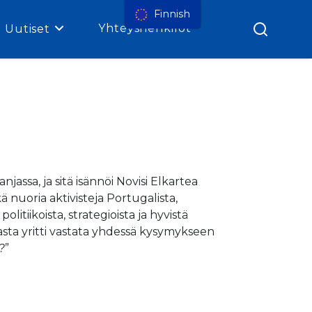
Finnish
Yhteyshenkilöt
Uutiset
njassa, ja sitä isännöi Novisi Elkartea
 nuoria aktivisteja Portugalista,
tiikoista, strategioista ja hyvistä
aasta yritti vastata yhdessä kysymykseen
?
”