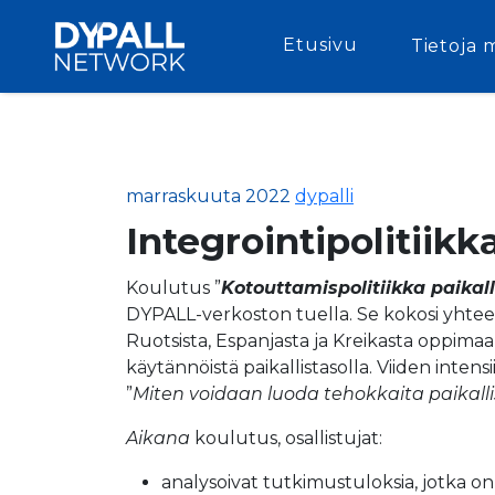
Etusivu
Tietoja 
marraskuuta 2022
dypalli
Integrointipolitiikka
Koulutus ”
Kotouttamispolitiikka paikall
DYPALL-verkoston tuella. Se kokosi yhteen 
Ruotsista, Espanjasta ja Kreikasta oppimaa
käytännöistä paikallistasolla. Viiden inten
”
Miten voidaan luoda tehokkaita paikalli
Aikana
koulutus, osallistujat:
analysoivat tutkimustuloksia, jotka 