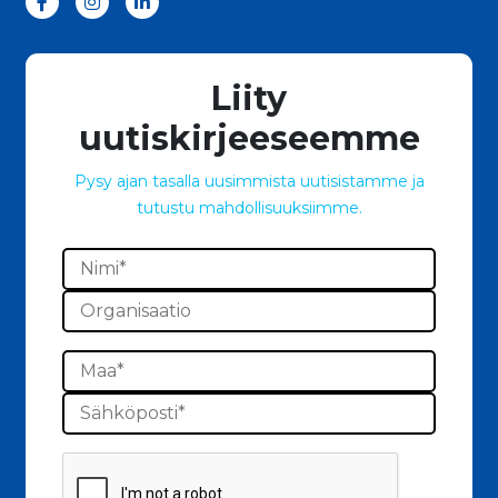
Liity
uutiskirjeeseemme
Pysy ajan tasalla uusimmista uutisistamme ja
tutustu mahdollisuuksiimme.