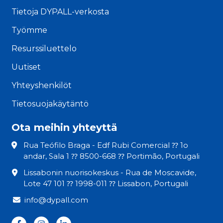
Tietoja DYPALL-verkosta
Työmme
Resurssiluettelo
Uutiset
Yhteyshenkilöt
Tietosuojakäytäntö
Ota meihin yhteyttä
Rua Teófilo Braga - Edf Rubi Comercial ⁇ 1o
andar, Sala 1 ⁇ 8500-668 ⁇ Portimão, Portugali
Lissabonin nuorisokeskus - Rua de Moscavide,
Lote 47 101 ⁇ 1998-011 ⁇ Lissabon, Portugali
info@dypall.com