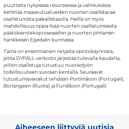
puutteita nykyisissä resursseissa ja valmiuksissa
kehittää maaseutualueiden nuorten osallistavaa
osallistumista paikallistasolla. Heillä on myös
mahdollisuus oppia lisää nuorten osallistumisesta
päätöksentekoprosesseihin ja nuorten johtamiin
hankkeisiin Egedalin kunnassa.
Tämä on ensimmäinen neljästä opintokäynnistä,
jotka DYPALL-verkosto järjestää tulevalla kaudella,
jolloin osallistuja tutustuu nuorisotyön
todellisuuteen suoraan kentällä. Seuraavat
tutustumisvierailut tehdään Portimãoon (Portugali),
Borlängeen (Ruotsi) ja Fundãoon (Portugali).
Aiheeseen liittyviä uutisia