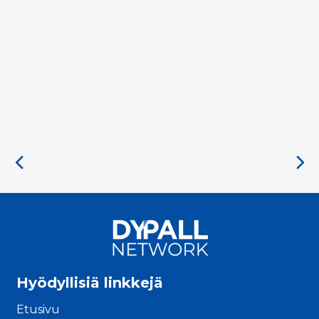
Hyödyllisiä linkkejä
Etusivu