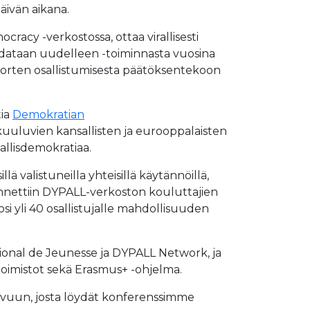
äivän aikana.
racy -verkostossa, ottaa virallisesti
dataan uudelleen -toiminnasta vuosina
uorten osallistumisesta päätöksentekoon
tia
Demokratian
kuuluvien kansallisten ja eurooppalaisten
allisdemokratiaa.
ä valistuneilla yhteisillä käytännöillä,
ennettiin DYPALL-verkoston kouluttajien
i yli 40 osallistujalle mahdollisuuden
ional de Jeunesse ja DYPALL Network, ja
 toimistot sekä Erasmus+ -ohjelma.
-sivuun, josta löydät konferenssimme