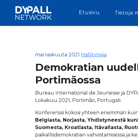
Etusivu
Tietoja 
marraskuuta 2021
Hallinnoija
Demokratian uudell
Portimãossa
Bureau International de Jeunesse ja DYP
Lokakuu 2021, Portimão, Portugali.
Konferenssi kokosi yhteen enemmän kui
Belgiasta, Norjasta, Yhdistyneestä kuni
Suomesta, Kroatiasta, Itävallasta, Ruots
paikallisdemokratian vahvistamisessa ja ke