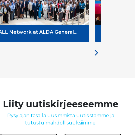
ork at ALDA General
DYPALL Network at
26 in Malta
Liity uutiskirjeeseemme
Pysy ajan tasalla uusimmista uutisistamme ja
tutustu mahdollisuuksiimme.