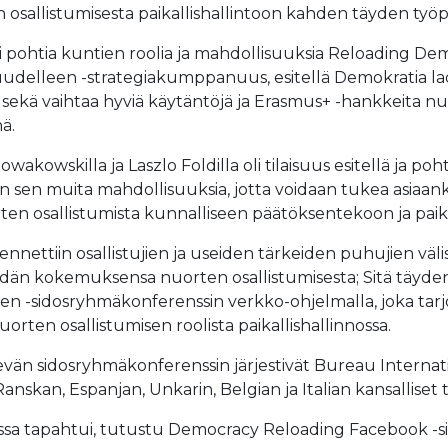
 osallistumisesta paikallishallintoon kahden täyden työp
pohtia kuntien roolia ja mahdollisuuksia Reloading Democ
udelleen -strategiakumppanuus, esitellä Demokratia la
 sekä vaihtaa hyviä käytäntöjä ja Erasmus+ -hankkeita n
ä.
wakowskilla ja Laszlo Foldilla oli tilaisuus esitellä ja poh
n sen muita mahdollisuuksia, jotta voidaan tukea asiaan
ten osallistumista kunnalliseen päätöksentekoon ja paik
ttiin osallistujien ja useiden tärkeiden puhujien välisill
heidän kokemuksensa nuorten osallistumisesta; Sitä täyd
 -sidosryhmäkonferenssin verkko-ohjelmalla, joka tarjos
orten osallistumisen roolista paikallishallinnossa.
vän sidosryhmäkonferenssin järjestivät Bureau Internat
Ranskan, Espanjan, Unkarin, Belgian ja Italian kansalliset
enssissa tapahtui, tutustu Democracy Reloading Facebook 