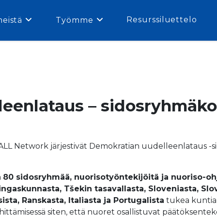
Resurssiluettelo
meistä
Työmme
eenlataus – sidosryhmäko
ALL Network järjestivät Demokratian uudelleenlataus -s
n
80 sidosryhmää, nuorisotyöntekijöitä ja nuoriso-ohj
ngaskunnasta, Tšekin tasavallasta, Sloveniasta, Slov
ista, Ranskasta, Italiasta ja Portugalista
tukea kuntia 
hittämisessä siten, että nuoret osallistuvat päätöksenteko