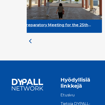
Preparatory Meeting for the 25th
DYP
University on Youth and
EGL 
Development
Hyödyllisiä
linkkejä
Etusivu
Tietoja DYPALL-