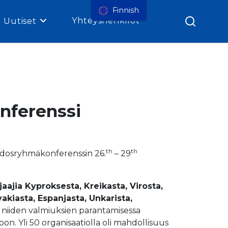
Finnish
Yhteyshenkilöt
Uutiset
nferenssi
th
th
idosryhmäkonferenssin 26.
– 29
aajia Kyproksesta, Kreikasta, Virosta,
akiasta, Espanjasta, Unkarista,
niiden valmiuksien parantamisessa
on. Yli 50 organisaatiolla oli mahdollisuus