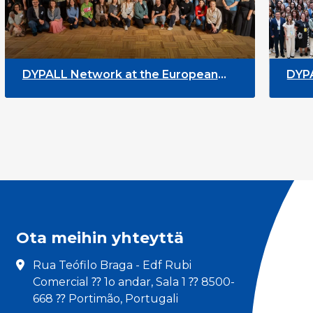
ALL Network at the European
DYPALL Netw
Event 2026 in Tromsø, Norway
Assembly 20
Ota meihin yhteyttä
Rua Teófilo Braga - Edf Rubi
Comercial ⁇ 1o andar, Sala 1 ⁇ 8500-
668 ⁇ Portimão, Portugali