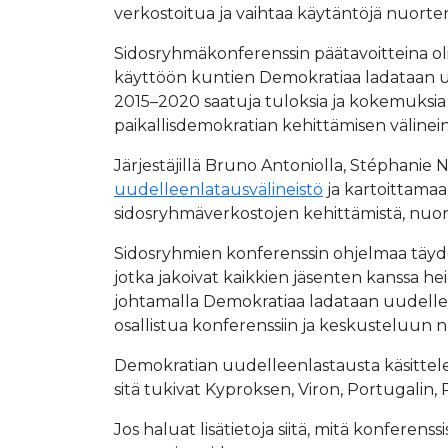
verkostoitua ja vaihtaa käytäntöjä nuorten
Sidosryhmäkonferenssin päätavoitteina oli 
käyttöön kuntien Demokratiaa ladataan u
2015–2020 saatuja tuloksia ja kokemuksia
paikallisdemokratian kehittämisen välinein
Järjestäjillä Bruno Antoniolla, Stéphanie No
uudelleenlatausvälineistö
ja kartoittamaa
sidosryhmäverkostojen kehittämistä, nuor
Sidosryhmien konferenssin ohjelmaa täydenne
jotka jakoivat kaikkien jäsenten kanssa 
johtamalla Demokratiaa ladataan uudelleen
osallistua konferenssiin ja keskusteluun nu
Demokratian uudelleenlastausta käsittele
sitä tukivat Kyproksen, Viron, Portugalin, 
Jos haluat lisätietoja siitä, mitä konfer