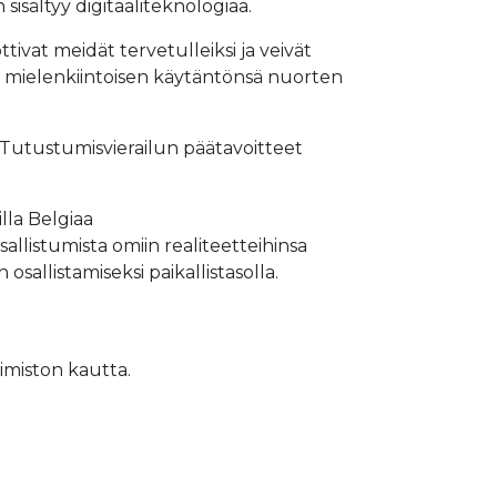
n sisältyy digitaaliteknologiaa.
tivat meidät tervetulleiksi ja veivät
yös mielenkiintoisen käytäntönsä nuorten
le. Tutustumisvierailun päätavoitteet
lla Belgiaa
sallistumista omiin realiteetteihinsa
sallistamiseksi paikallistasolla.
imiston kautta.