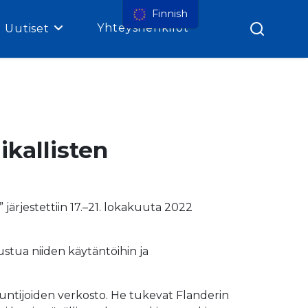
Finnish
Yhteyshenkilöt
Uutiset
kallisten
” järjestettiin 17.–21. lokakuuta 2022
utustua niiden käytäntöihin ja
antuntijoiden verkosto. He tukevat Flanderin