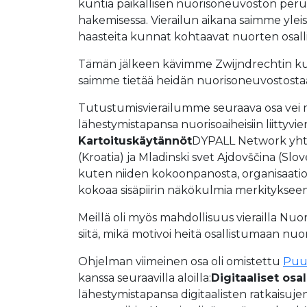
kuntia paikallisen nuorisoneuvoston perust
hakemisessa. Vierailun aikana saimme yleis
haasteita kunnat kohtaavat nuorten osall
Tämän jälkeen kävimme Zwijndrechtin kunna
saimme tietää heidän nuorisoneuvostostaan
Tutustumisvierailumme seuraava osa vei 
lähestymistapansa nuorisoaiheisiin liittyvi
Kartoituskäytännöt
DYPALL Network yhte
(Kroatia) ja Mladinski svet Ajdovščina (Slo
kuten niiden kokoonpanosta, organisaatiosta
kokoaa sisäpiirin näkökulmia merkityksee
Meillä oli myös mahdollisuus vierailla Nu
siitä, mikä motivoi heitä osallistumaan n
Ohjelman viimeinen osa oli omistettu
Puua
kanssa seuraavilla aloilla:
Digitaaliset osa
lähestymistapansa digitaalisten ratkaisuje