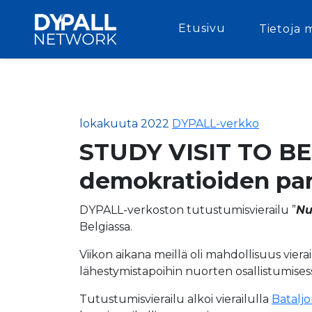
Etusivu
Tietoja 
lokakuuta 2022
DYPALL-verkko
STUDY VISIT TO BEL
demokratioiden pa
DYPALL-verkoston tutustumisvierailu ”
Nu
Belgiassa.
Viikon aikana meillä oli mahdollisuus vierai
lähestymistapoihin nuorten osallistumises
Tutustumisvierailu alkoi vierailulla
Batalj