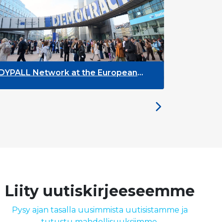
the European
The Future of ENLYC: Insight
the Brussels Meeting
Liity uutiskirjeeseemme
Pysy ajan tasalla uusimmista uutisistamme ja
tutustu mahdollisuuksiimme.