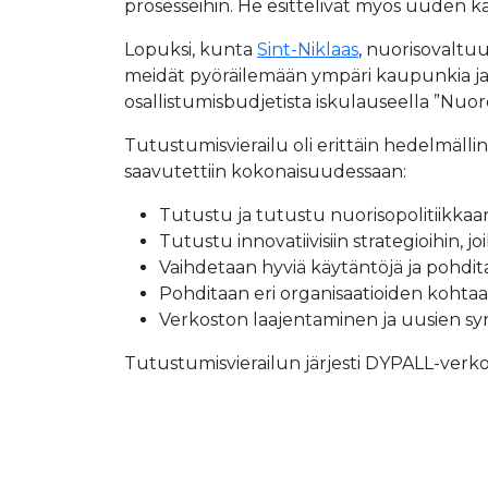
prosesseihin. He esittelivät myös uuden kä
Lopuksi, kunta
Sint-Niklaas
, nuorisovaltuu
meidät pyöräilemään ympäri kaupunkia ja nä
osallistumisbudjetista iskulauseella ”Nuoret,
Tutustumisvierailu oli erittäin hedelmälline
saavutettiin kokonaisuudessaan:
Tutustu ja tutustu nuorisopolitiikkaan 
Tutustu innovatiivisiin strategioihin, 
Vaihdetaan hyviä käytäntöjä ja pohdita
Pohditaan eri organisaatioiden kohtaami
Verkoston laajentaminen ja uusien sy
Tutustumisvierailun järjesti DYPALL-verko