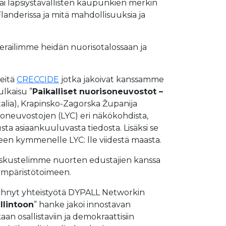
tai lapsiystävällisten kaupunkien merkin
landerissa ja mitä mahdollisuuksia ja
erailimme heidän nuorisotalossaan ja
eitä
CRECCIDE
jotka jakoivat kanssamme
ulkaisu ”
Paikalliset nuorisoneuvostot –
talia), Krapinsko-Zagorska Županija
risoneuvostojen (LYC) eri näkökohdista,
sta asiaankuuluvasta tiedosta. Lisäksi se
en kymmenelle LYC: lle viidestä maasta.
 keskustelimme nuorten edustajien kanssa
 ympäristötoimeen.
 tehnyt yhteistyötä DYPALL Networkin
llintoon
” hanke jakoi innostavan
n osallistaviin ja demokraattisiin