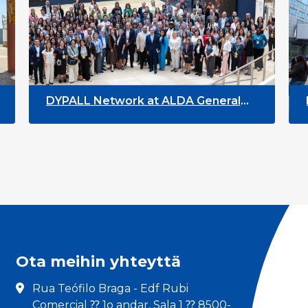
ork at ALDA General
DYPALL Network at 
26 in Malta
Youth Week 2026
Ota meihin yhteyttä
Rua Teófilo Braga - Edf Rubi
Comercial ⁇ 1o andar, Sala 1 ⁇ 8500-