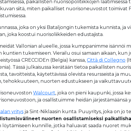
amisessa, paikallisten nuorisopolitiikkojen laatimisessa 
kuvan siitä, miten paikalliset nuorisoneuvostot toimivat F
istumisessa.
ssa, joka on yksi Bataljongin tukemista kunnista, ja vi
, joka koostui nuorisoliikkeiden edustajista.
meidät Vallonian alueelle, jossa kumppanimme isännöi m
en kuntien tukemiseen. Vierailu osui samaan aikaan, kun j
istyössä CRECCIDEn (Belgia) kanssa,
Città di Collegno
(I
venia). Tässä julkaisussa kerätään tietoa paikallisten nuo
, tavoitteista, käytettävissä olevista resursseista ja muu
n, tehokkuuteen, nuorten edustukseen ja vaikuttavuute
orisoneuvoston
Walcourt
, joka on pieni kaupunki, jossa
uorisoneuvostoon, ja osallistuimme heidän järjestämäänsä
lan yritys
ja Sint-Niklaasin kunta. Puuyritys, joka on jo
llistumisvälineet nuorten osallistamiseksi paikallisha
n löytämiseen kunnille, jotka haluavat saada nuoret mukaa