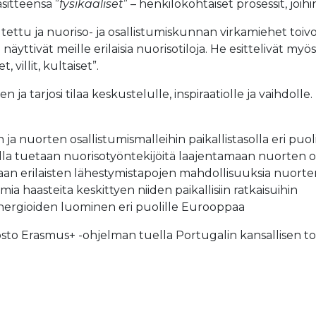
sitteensä ”
fysikaaliset
” – henkilökohtaiset prosessit, joihi
tettu ja nuoriso- ja osallistumiskunnan virkamiehet toivot
yttivät meille erilaisia nuorisotiloja. He esittelivät m
 villit, kultaiset”.
n ja tarjosi tilaa keskustelulle, inspiraatiolle ja vaihdol
ja nuorten osallistumismalleihin paikallistasolla eri puoli
joilla tuetaan nuorisotyöntekijöitä laajentamaan nuorten o
an erilaisten lähestymistapojen mahdollisuuksia nuorten o
a haasteita keskittyen niiden paikallisiin ratkaisuihin
nergioiden luominen eri puolille Eurooppaa
sto Erasmus+ -ohjelman tuella Portugalin kansallisen to