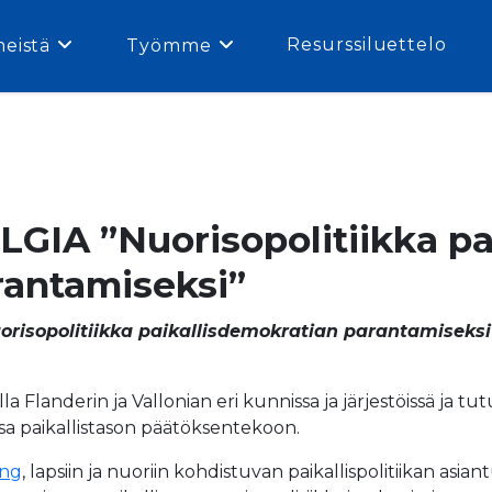
Resurssiluettelo
meistä
Työmme
GIA ”Nuorisopolitiikka pai
rantamiseksi”
orisopolitiikka paikallisdemokratian parantamiseksi
lla Flanderin ja Vallonian eri kunnissa ja järjestöissä ja t
sa paikallistason päätöksentekoon.
ong
, lapsiin ja nuoriin kohdistuvan paikallispolitiikan asi