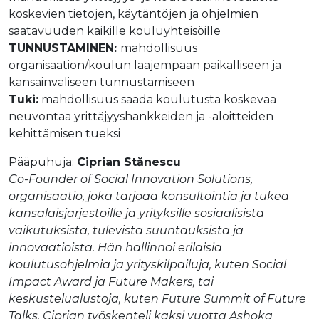
koskevien tietojen, käytäntöjen ja ohjelmien
saatavuuden kaikille kouluyhteisöille
TUNNUSTAMINEN:
mahdollisuus
organisaation/koulun laajempaan paikalliseen ja
kansainväliseen tunnustamiseen
Tuki:
mahdollisuus saada koulutusta koskevaa
neuvontaa yrittäjyyshankkeiden ja -aloitteiden
kehittämisen tueksi
Pääpuhuja:
Ciprian Stănescu
Co-Founder of Social Innovation Solutions,
organisaatio, joka tarjoaa konsultointia ja tukea
kansalaisjärjestöille ja yrityksille sosiaalisista
vaikutuksista, tulevista suuntauksista ja
innovaatioista. Hän hallinnoi erilaisia
koulutusohjelmia ja yrityskilpailuja, kuten Social
Impact Award ja Future Makers, tai
keskustelualustoja, kuten Future Summit of Future
Talks. Ciprian työskenteli kaksi vuotta Ashoka