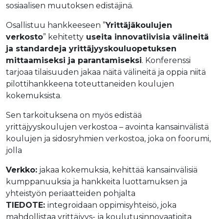
sosiaalisen muutoksen edistäjinä.
Osallistuu hankkeeseen ”
Yrittäjäkoulujen
verkosto
” kehitetty
useita innovatiivisia välineitä
ja standardeja yrittäjyyskouluopetuksen
mittaamiseksi ja parantamiseksi
. Konferenssi
tarjoaa tilaisuuden jakaa näitä välineitä ja oppia niitä
pilottihankkeena toteuttaneiden koulujen
kokemuksista.
Sen tarkoituksena on myös edistää
yrittäjyyskoulujen verkostoa – avointa kansainvälistä
koulujen ja sidosryhmien verkostoa, joka on foorumi,
jolla
Verkko:
jakaa kokemuksia, kehittää kansainvälisiä
kumppanuuksia ja hankkeita luottamuksen ja
yhteistyön periaatteiden pohjalta
TIEDOTE:
integroidaan oppimisyhteisö, joka
mahdollistaa yrittäjyys- ja koulutusinnovaatioita