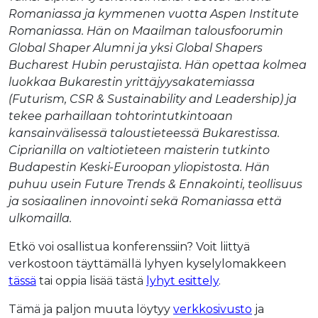
Romaniassa ja kymmenen vuotta Aspen Institute
Romaniassa. Hän on Maailman talousfoorumin
Global Shaper Alumni ja yksi Global Shapers
Bucharest Hubin perustajista. Hän opettaa kolmea
luokkaa Bukarestin yrittäjyysakatemiassa
(Futurism, CSR & Sustainability and Leadership) ja
tekee parhaillaan tohtorintutkintoaan
kansainvälisessä taloustieteessä Bukarestissa.
Ciprianilla on valtiotieteen maisterin tutkinto
Budapestin Keski-Euroopan yliopistosta. Hän
puhuu usein Future Trends & Ennakointi, teollisuus
ja sosiaalinen innovointi sekä Romaniassa että
ulkomailla.
Etkö voi osallistua konferenssiin? Voit liittyä
verkostoon täyttämällä lyhyen kyselylomakkeen
tässä
tai oppia lisää tästä
lyhyt esittely
.
Tämä ja paljon muuta löytyy
verkkosivusto
ja