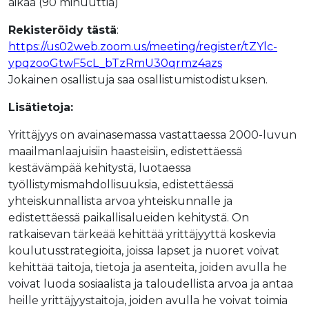
aikaa (90 minuuttia)
Rekisteröidy tästä
:
https://us02web.zoom.us/meeting/register/tZYlc-
ypqzooGtwF5cL_bTzRmU30qrmz4azs
Jokainen osallistuja saa osallistumistodistuksen.
Lisätietoja:
Yrittäjyys on avainasemassa vastattaessa 2000-luvun
maailmanlaajuisiin haasteisiin, edistettäessä
kestävämpää kehitystä, luotaessa
työllistymismahdollisuuksia, edistettäessä
yhteiskunnallista arvoa yhteiskunnalle ja
edistettäessä paikallisalueiden kehitystä. On
ratkaisevan tärkeää kehittää yrittäjyyttä koskevia
koulutusstrategioita, joissa lapset ja nuoret voivat
kehittää taitoja, tietoja ja asenteita, joiden avulla he
voivat luoda sosiaalista ja taloudellista arvoa ja antaa
heille yrittäjyystaitoja, joiden avulla he voivat toimia