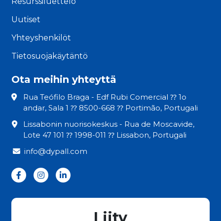
Resurssiluettelo
Uutiset
Yhteyshenkilöt
Tietosuojakäytäntö
Ota meihin yhteyttä
Rua Teófilo Braga - Edf Rubi Comercial ⁇ 1o
andar, Sala 1 ⁇ 8500-668 ⁇ Portimão, Portugali
Lissabonin nuorisokeskus - Rua de Moscavide,
Lote 47 101 ⁇ 1998-011 ⁇ Lissabon, Portugali
info@dypall.com
Liity