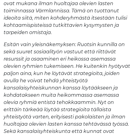
ovat mukana ilman huoltajaa olevien lasten
toiminnassa Värmlannissa. Tämä on tuottanut
ideoita siitä, miten kohderyhmästä itsestään tulisi
kohtaamispisteissä tutkittavien kysymysten ja
tarpeiden omistaja.
Esitän vain yleisnäkemyksen: Ruotsin kunnilla on
sekä suuret sosiaalityön vastuut että riittävät
resurssit ja osaaminen eri heikossa asemassa
olevien ryhmien tukemiseen. He kuitenkin hyötyvät
paljon aina, kun he löytävät strategioita, joiden
avulla he voivat tehdä yhteistyötä
kansalaisyhteiskunnan kanssa löytääkseen ja
kohdatakseen muita heikommassa asemassa
olevia ryhmiä entistä tehokkaammin. Nyt on
erittäin tärkeää löytää strategioita tällaista
yhteistyötä varten, erityisesti pakolaisten ja ilman
huoltajaa olevien lasten kanssa tehtävässä työssä.
Sekä kansalaisyhteiskunta että kunnat ovat