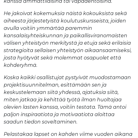
kanssa ammattilaisina tai vapaaehtoisina.
He jakoivat kokemuksia näistä kokouksista sekä
aiheesta järjestetyistä koulutuskursseista, joiden
avulla voitiin ymmärtää paremmin
kansalaisyhteiskunnan ja paikallisviranomaisten
välisen yhteistyön merkitystä ja etuja sekä erilaisia
strategioita sellaisen yhteistyön aikaansaamiseksi,
josta hyötyvät sekä molemmat osapuolet että
kohderyhmä.
Koska kaikki osallistujat pystyivät muodostamaan
projektisuunnitelman, esittämään sen ja
keskustelemaan siitä yhdessä, ajatuksia siitä,
miten jatkaa ja kehittää työtä ilman huoltajaa
olevien lasten kanssa, voitiin testata. Tämä antoi
paljon inspiraatiota ja motivaatiota aloittaa
saadun tiedon soveltaminen.
Pelastakaa lapset on kahden viime vuoden aikana