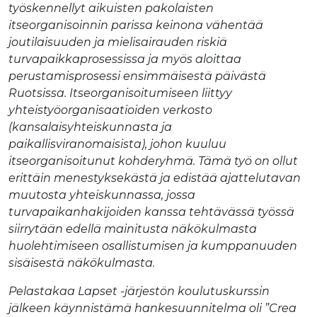
työskennellyt aikuisten pakolaisten
itseorganisoinnin parissa keinona vähentää
joutilaisuuden ja mielisairauden riskiä
turvapaikkaprosessissa ja myös aloittaa
perustamisprosessi ensimmäisestä päivästä
Ruotsissa. Itseorganisoitumiseen liittyy
yhteistyöorganisaatioiden verkosto
(kansalaisyhteiskunnasta ja
paikallisviranomaisista), johon kuuluu
itseorganisoitunut kohderyhmä. Tämä
työ on ollut
erittäin menestyksekästä ja edistää ajattelutavan
muutosta yhteiskunnassa, jossa
turvapaikanhakijoiden kanssa tehtävässä työssä
siirrytään edellä mainitusta näkökulmasta
huolehtimiseen osallistumisen ja kumppanuuden
sisäisestä näkökulmasta.
Pelastakaa Lapset -järjestön koulutuskurssin
jälkeen käynnistämä hankesuunnitelma oli ”Crea