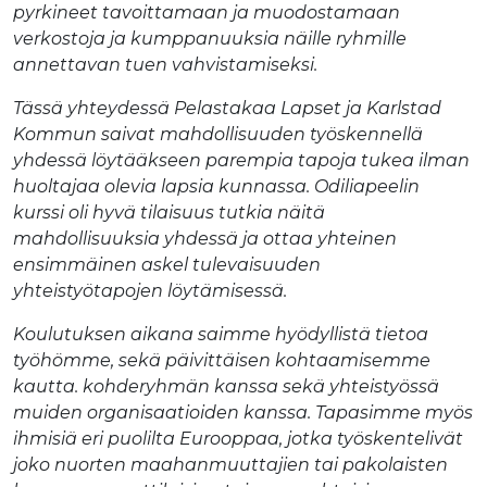
pyrkineet tavoittamaan ja muodostamaan
verkostoja ja kumppanuuksia näille ryhmille
annettavan tuen vahvistamiseksi.
Tässä yhteydessä Pelastakaa Lapset ja Karlstad
Kommun saivat mahdollisuuden työskennellä
yhdessä löytääkseen parempia tapoja tukea ilman
huoltajaa olevia lapsia kunnassa. Odiliapeelin
kurssi oli hyvä tilaisuus tutkia näitä
mahdollisuuksia yhdessä ja ottaa yhteinen
ensimmäinen askel tulevaisuuden
yhteistyötapojen löytämisessä.
Koulutuksen aikana saimme hyödyllistä tietoa
työhömme, sekä päivittäisen kohtaamisemme
kautta.
kohderyhmän kanssa sekä yhteistyössä
muiden organisaatioiden kanssa. Tapasimme myös
ihmisiä eri puolilta Eurooppaa, jotka työskentelivät
joko nuorten maahanmuuttajien tai pakolaisten