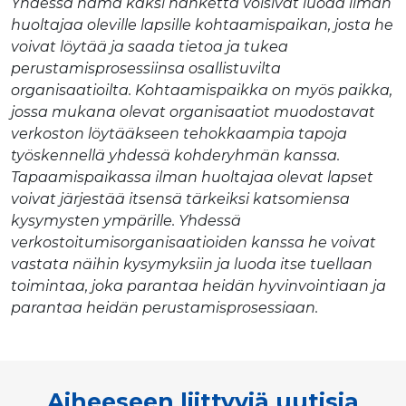
Yhdessä nämä kaksi hanketta voisivat luoda ilman
huoltajaa oleville lapsille kohtaamispaikan, josta he
voivat löytää ja saada tietoa ja tukea
perustamisprosessiinsa osallistuvilta
organisaatioilta. Kohtaamispaikka on myös paikka,
jossa mukana olevat organisaatiot muodostavat
verkoston löytääkseen tehokkaampia tapoja
työskennellä yhdessä kohderyhmän kanssa.
Tapaamispaikassa ilman huoltajaa olevat lapset
voivat järjestää itsensä tärkeiksi katsomiensa
kysymysten ympärille. Yhdessä
verkostoitumisorganisaatioiden kanssa he voivat
vastata näihin kysymyksiin ja luoda itse tuellaan
toimintaa, joka parantaa heidän hyvinvointiaan ja
parantaa heidän perustamisprosessiaan.
Aiheeseen liittyviä uutisia