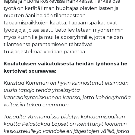
lapsia ja nuoria koskevissa hankkeissa. Tärkeä osa
työtä on kerätä ilman huoltajaa olevien lasten ja
nuorten ääni heidän tilanteestaan
tapaamispaikkojen kautta. Tapaamispaikat ovat
työpajoja, joissa saatu tieto levitetään myöhemmin
myös kunnille ja muille sidosryhmille, jotta heidän
tilanteensa parantamiseen tähtäävää
tukijärjestelmää voidaan parantaa.
Koulutuksen vaikutuksesta heidän työhönsä he
kertoivat seuraavaa:
Karlstad Kommun on hyvin kiinnostunut etsimään
uusia tapoja tehdä yhteistyötä
kansalaisyhteiskunnan kanssa, jotta kohderyhmää
voitaisiin tukea enemmän.
Toisaalta Värmandissa pidetyn kohtaamispaikan
kautta Pelastakaa Lapset on kehittänyt foorumin
keskustelulle ja vaihdolle eri järjestöjen välillä, jotka