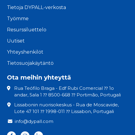
Tietoja DYPALL-verkosta
Työmme
Resurssiluettelo
Uutiset
Yhteyshenkilöt
Tietosuojakäytäntö
Ota meihin yhteyttä
Rua Teófilo Braga - Edf Rubi Comercial ⁇ 1o
andar, Sala 1 ⁇ 8500-668 ⁇ Portimão, Portugali
Lissabonin nuorisokeskus - Rua de Moscavide,
Lote 47 101 ⁇ 1998-011 ⁇ Lissabon, Portugali
info@dypall.com