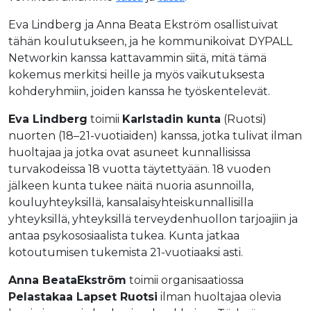
Eva Lindberg ja Anna Beata Ekström osallistuivat
tähän koulutukseen, ja he kommunikoivat DYPALL
Networkin kanssa kattavammin siitä, mitä tämä
kokemus merkitsi heille ja myös vaikutuksesta
kohderyhmiin, joiden kanssa he työskentelevät.
Eva Lindberg
toimii
Karlstadin kunta
(Ruotsi)
nuorten (18–21-vuotiaiden) kanssa, jotka tulivat ilman
huoltajaa ja jotka ovat asuneet kunnallisissa
turvakodeissa 18 vuotta täytettyään. 18 vuoden
jälkeen kunta tukee näitä nuoria asunnoilla,
kouluyhteyksillä, kansalaisyhteiskunnallisilla
yhteyksillä, yhteyksillä terveydenhuollon tarjoajiin ja
antaa psykososiaalista tukea. Kunta jatkaa
kotoutumisen tukemista 21-vuotiaaksi asti.
Anna BeataEkström
toimii organisaatiossa
Pelastakaa Lapset Ruotsi
ilman huoltajaa olevia