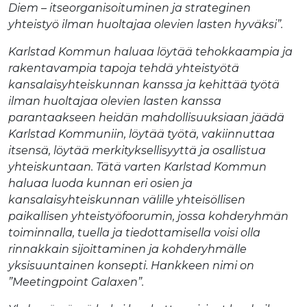
Diem – itseorganisoituminen ja strateginen
yhteistyö ilman huoltajaa olevien lasten hyväksi”.
Karlstad Kommun haluaa löytää tehokkaampia ja
rakentavampia tapoja tehdä yhteistyötä
kansalaisyhteiskunnan kanssa ja kehittää työtä
ilman huoltajaa olevien lasten kanssa
parantaakseen heidän mahdollisuuksiaan jäädä
Karlstad Kommuniin, löytää työtä, vakiinnuttaa
itsensä, löytää merkityksellisyyttä ja osallistua
yhteiskuntaan. Tätä varten Karlstad Kommun
haluaa luoda kunnan eri osien ja
kansalaisyhteiskunnan välille yhteisöllisen
paikallisen yhteistyöfoorumin, jossa kohderyhmän
toiminnalla, tuella ja tiedottamisella voisi olla
rinnakkain sijoittaminen ja kohderyhmälle
yksisuuntainen konsepti. Hankkeen nimi on
”Meetingpoint Galaxen”.