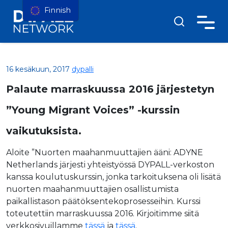
Finnish
16 kesäkuun, 2017
dypalli
Palaute marraskuussa 2016 järjestetyn
”Young Migrant Voices” -kurssin
vaikutuksista.
Aloite ”Nuorten maahanmuuttajien ääni: ADYNE
Netherlands järjesti yhteistyössä DYPALL-verkoston
kanssa koulutuskurssin, jonka tarkoituksena oli lisätä
nuorten maahanmuuttajien osallistumista
paikallistason päätöksentekoprosesseihin. Kurssi
toteutettiin marraskuussa 2016. Kirjoitimme siitä
verkkosivuillamme
tässä
ja
tässä
.