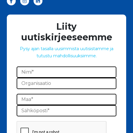
Liity
uutiskirjeeseemme
Pysy ajan tasalla uusimmista uutisistamme ja
tutustu mahdollisuuksiimme.