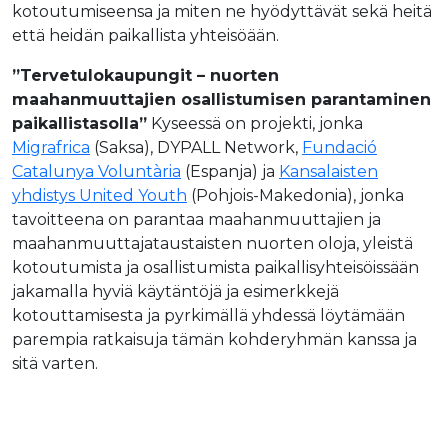
kotoutumiseensa ja miten ne hyödyttävät sekä heitä
että heidän paikallista yhteisöään.
”Tervetulokaupungit – nuorten
maahanmuuttajien osallistumisen parantaminen
paikallistasolla”
Kyseessä on projekti, jonka
Migrafrica
(Saksa), DYPALL Network,
Fundació
Catalunya Voluntària
(Espanja) ja
Kansalaisten
yhdistys United Youth
(Pohjois-Makedonia), jonka
tavoitteena on parantaa maahanmuuttajien ja
maahanmuuttajataustaisten nuorten oloja, yleistä
kotoutumista ja osallistumista paikallisyhteisöissään
jakamalla hyviä käytäntöjä ja esimerkkejä
kotouttamisesta ja pyrkimällä yhdessä löytämään
parempia ratkaisuja tämän kohderyhmän kanssa ja
sitä varten.