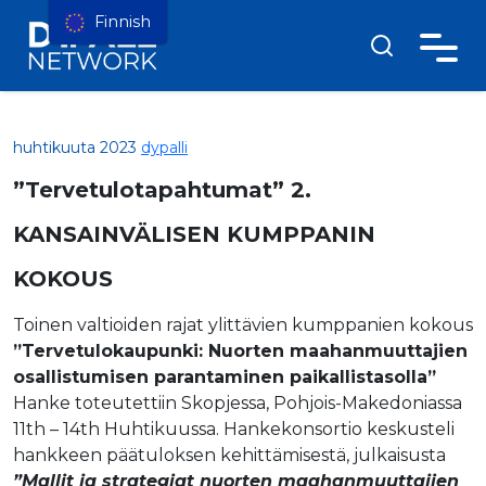
Finnish
huhtikuuta 2023
dypalli
”Tervetulotapahtumat” 2.
KANSAINVÄLISEN KUMPPANIN
KOKOUS
Toinen
valtioiden rajat ylittävien kumppanien kokous
”Tervetulokaupunki: Nuorten maahanmuuttajien
osallistumisen parantaminen paikallistasolla”
Hanke toteutettiin Skopjessa, Pohjois-Makedoniassa
11
th
– 14
th
Huhtikuussa. Hankekonsortio keskusteli
hankkeen päätuloksen kehittämisestä, julkaisusta
”Mallit ja strategiat nuorten maahanmuuttajien