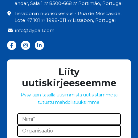
andar, Sala 1 ⁇ 8500-668 ⁇ Portimão, Portugali
Lissabonin nuorisokeskus - Rua de Moscavide,
Lote 47 101 ⁇ 1998-011 ⁇ Lissabon, Portugali
info@dypall.com
Liity
uutiskirjeeseemme
Pysy ajan tasalla uusimmista uutisistamme ja
tutustu mahdollisuuksiimme.