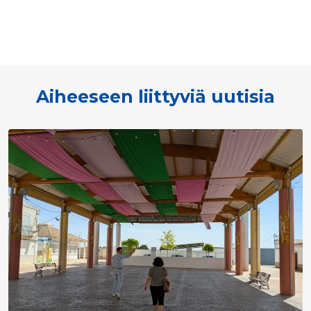
Aiheeseen liittyviä uutisia