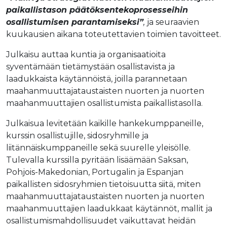
paikallistason päätöksentekoprosesseihin
osallistumisen parantamiseksi”
,
ja seuraavien
kuukausien aikana toteutettavien toimien tavoitteet.
Julkaisu auttaa kuntia ja organisaatioita
syventämään tietämystään osallistavista ja
laadukkaista käytännöistä, joilla parannetaan
maahanmuuttajataustaisten nuorten ja nuorten
maahanmuuttajien osallistumista paikallistasolla.
Julkaisua levitetään kaikille hankekumppaneille,
kurssin osallistujille, sidosryhmille ja
liitännäiskumppaneille sekä suurelle yleisölle.
Tulevalla kurssilla pyritään lisäämään Saksan,
Pohjois-Makedonian, Portugalin ja Espanjan
paikallisten sidosryhmien tietoisuutta siitä, miten
maahanmuuttajataustaisten nuorten ja nuorten
maahanmuuttajien laadukkaat käytännöt, mallit ja
osallistumismahdollisuudet vaikuttavat heidän