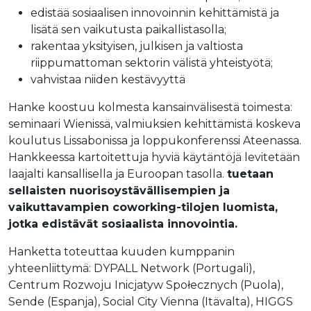
edistää sosiaalisen innovoinnin kehittämistä ja
lisätä sen vaikutusta paikallistasolla;
rakentaa yksityisen, julkisen ja valtiosta
riippumattoman sektorin välistä yhteistyötä;
vahvistaa niiden kestävyyttä
Hanke koostuu kolmesta kansainvälisestä toimesta:
seminaari Wienissä, valmiuksien kehittämistä koskeva
koulutus Lissabonissa ja loppukonferenssi Ateenassa.
Hankkeessa kartoitettuja hyviä käytäntöjä levitetään
laajalti kansallisella ja Euroopan tasolla.
tuetaan
sellaisten nuorisoystävällisempien ja
vaikuttavampien coworking-tilojen luomista,
jotka edistävät sosiaalista innovointia.
Hanketta toteuttaa kuuden kumppanin
yhteenliittymä: DYPALL Network (Portugali),
Centrum Rozwoju Inicjatyw Społecznych (Puola),
Sende (Espanja), Social City Vienna (Itävalta), HIGGS