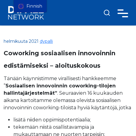
Finnish
helmikuuta 2021
dypalli
Coworking sosiaalisen innovoinnin
edistämiseksi – aloituskokous
Tänään käynnistimme virallisesti hankkeemme
”
Sosiaalisen innovoinnin coworking-tilojen
hallintajärjestelmät”
. Seuraavien 16 kuukauden
aikana kartoitamme olemassa olevista sosiaalisen
innovoinnin coworking-tiloista hyviä käytäntöjä, jotka
lisätä niiden oppimispotentiaalia;
tekemään niistä osallistavampia ja
mukauttamaan ne nuorten tarpeisiin;