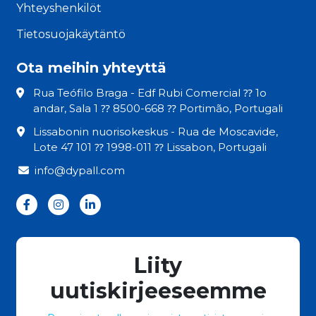
Yhteyshenkilöt
Tietosuojakäytäntö
Ota meihin yhteyttä
Rua Teófilo Braga - Edf Rubi Comercial ⁇ 1o
andar, Sala 1 ⁇ 8500-668 ⁇ Portimão, Portugali
Lissabonin nuorisokeskus - Rua de Moscavide,
Lote 47 101 ⁇ 1998-011 ⁇ Lissabon, Portugali
info@dypall.com
Liity
uutiskirjeeseemme