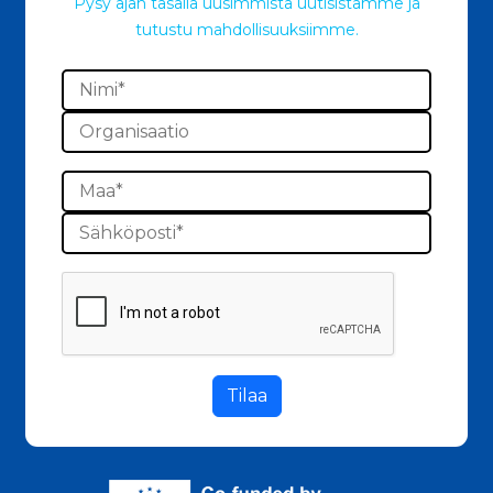
Pysy ajan tasalla uusimmista uutisistamme ja
tutustu mahdollisuuksiimme.