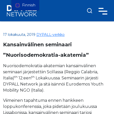
Finnish
17 lokakuuta, 2019
DYPALL-verkko
Kansainvälinen seminaari
”Nuorisodemokratia-akatemia”
Nuorisodemokratia-akatemian kansainvälinen
seminaari järjestettiin Scillassa (Reggio Calabria,
th
th
Italia)
12:een
Lokakuussa. Seminaarin järjesti
DYPALL Network ja sitä isännöi Eurodemos Youth
Mobility NGO (Italia).
Viimeinen tapahtuma ennen hankkeen
loppukonferenssia, joka pidetään joulukuussa
Lissabonissa, kansainvälinen seminaari tarjosi