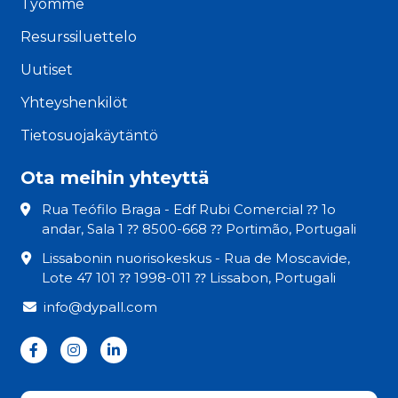
Työmme
Resurssiluettelo
Uutiset
Yhteyshenkilöt
Tietosuojakäytäntö
Ota meihin yhteyttä
Rua Teófilo Braga - Edf Rubi Comercial ⁇ 1o
andar, Sala 1 ⁇ 8500-668 ⁇ Portimão, Portugali
Lissabonin nuorisokeskus - Rua de Moscavide,
Lote 47 101 ⁇ 1998-011 ⁇ Lissabon, Portugali
info@dypall.com