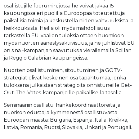
osallistujille foorumin, jossa he voivat jakaa 15
kaupungissa eri puolilla Eurooppaa toteutettuja
paikallisia toimia ja keskustella niiden vahvuuksista ja
heikkouksista. Heillä oli myös mahdollisuus
tarkastella EU-vaalien tuloksia ottaen huomioon
myös nuorten äänestysaktiivisuus, ja he juhlistivat EU
on sinä -kampanjan saavutuksia vierailemalla Scillan
ja Reggio Calabrian kaupungeissa.
Nuorten osallistuminen, sitoutuminen ja GOTV-
strategiat olivat keskeinen osa tapahtumaa, jonka
tuloksena julkaistaan strategioita onnistuneille Get-
Out-The-Votes-kampanjoille paikallisella tasolla.
Seminaariin osallistui hankekoordinaattoreita ja
nuorison edustajia kymmenestä osallistuvasta
Euroopan maasta: Bulgaria, Espanja, Italia, Kreikka,
Latvia, Romania, Ruotsi, Slovakia, Unkari ja Portugali.