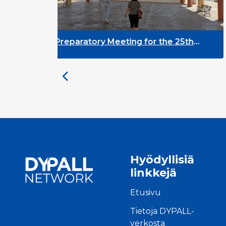
ory Meeting for the 25th
DYPALL Network
ty on Youth and
Assembly 2026 i
pment
Hyödyllisiä
linkkejä
Etusivu
Tietoja DYPALL-
verkosta