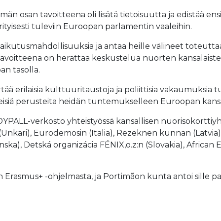
osan tavoitteena oli lisätä tietoisuutta ja edistää ens
tyisesti tuleviin Euroopan parlamentin vaaleihin.
aikutusmahdollisuuksia ja antaa heille välineet toteutt
n tavoitteena on herättää keskustelua nuorten kansalaist
n tasolla.
ää erilaisia kulttuuritaustoja ja poliittisia vakaumuksia
hteisiä perusteita heidän tuntemukselleen Euroopan kans
PALL-verkosto yhteistyössä kansallisen nuorisokorttiyh
n (Unkari), Eurodemosin (Italia), Rezeknen kunnan (Latvia)
anska), Detská organizácia FÉNIX,o.z:n (Slovakia), Afric
rasmus+ -ohjelmasta, ja Portimãon kunta antoi sille pai