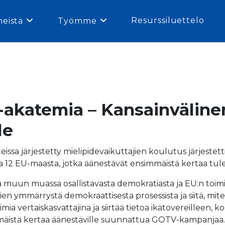
Resurssiluettelo
meistä
Työmme
akatemia – Kansainväline
le
sa järjestetty mielipidevaikuttajien koulutus järjestetti
ria 12 EU-maasta, jotka äänestävät ensimmäistä kertaa tu
la muun muassa osallistavasta demokratiasta ja EU:n toimieli
en ymmärrystä demokraattisesta prosessista ja siitä, mit
imia vertaiskasvattajina ja siirtää tietoa ikätovereilleen
simmäistä kertaa äänestäville suunnattua GOTV-kampanjaa.