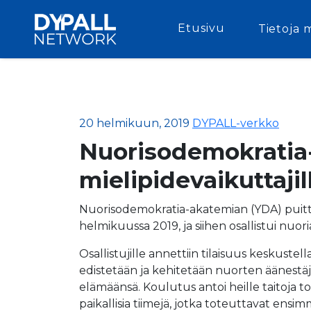
Etusivu
Tietoja 
20 helmikuun, 2019
DYPALL-verkko
Nuorisodemokratia-
mielipidevaikuttajil
Nuorisodemokratia-akatemian (YDA) puitteis
helmikuussa 2019, ja siihen osallistui nuo
Osallistujille annettiin tilaisuus keskustel
edistetään ja kehitetään nuorten äänestäji
elämäänsä. Koulutus antoi heille taitoja to
paikallisia tiimejä, jotka toteuttavat en