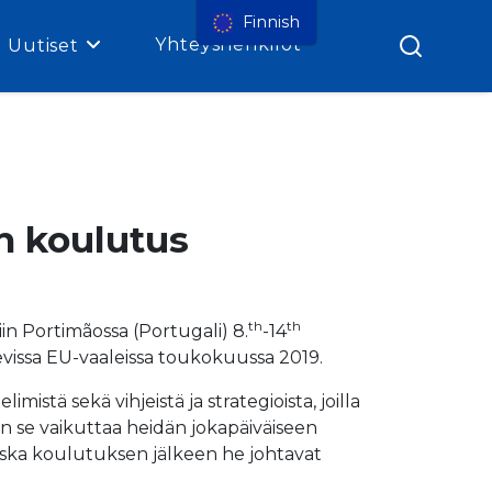
Finnish
Yhteyshenkilöt
Uutiset
n koulutus
th
th
in Portimãossa (Portugali) 8.
-14
levissa EU-vaaleissa toukokuussa 2019.
mistä sekä vihjeistä ja strategioista, joilla
en se vaikuttaa heidän jokapäiväiseen
, koska koulutuksen jälkeen he johtavat