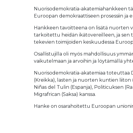
Nuorisodemokratia-akatemiahankkeen tämän 
Euroopan demokraattiseen prosessiin ja eri
Hankkeen tavoitteena on lisätä nuorten v
tarkoitettu heidän ikätovereilleen, ja se
tekevien toimijoiden keskuudessa Euroopa
Osallistujilla oli myös mahdollisuus ymmärt
vaikutelmaan ja arvoihin ja löytämällä y
Nuorisodemokratia-akatemiaa toteuttaa DY
(Kreikka), lasten ja nuorten kuntien liito
Niñas del Tulin (Espanja), Politicuksen (R
Migrafrican (Saksa) kanssa.
Hanke on osarahoitettu Euroopan unionin E