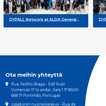
 at ALDA General
DYPALL Network at the 
n Malta
Youth Week 2026
Ota meihin yhteyttä
Rua Teófilo Braga - Edf Rubi
Comercial ⁇ 1o andar, Sala 1 ⁇ 8500-
668 ⁇ Portimão, Portugali
Lissabonin nuorisokeskus - Rua de