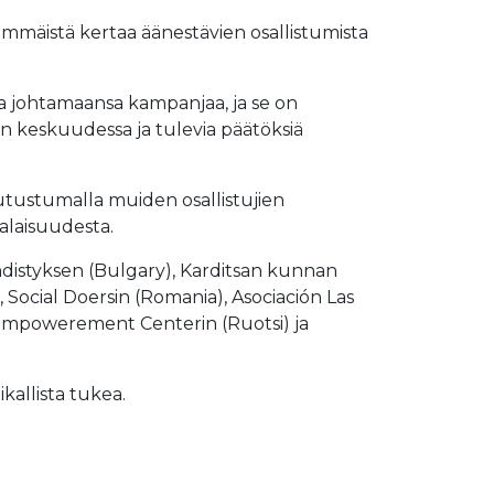
immäistä kertaa äänestävien osallistumista
aa johtamaansa kampanjaa, ja se on
en keskuudessa ja tulevia päätöksiä
 tutustumalla muiden osallistujien
alaisuudesta.
distyksen (Bulgary), Karditsan kunnan
, Social Doersin (Romania), Asociación Las
an Empowerement Centerin (Ruotsi) ja
kallista tukea.