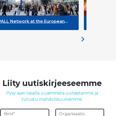
European
The Future of ENLYC: Insights fr
the Brussels Meeting
Liity uutiskirjeeseemme
Pysy ajan tasalla uusimmista uutisistamme ja
tutustu mahdollisuuksiimme.