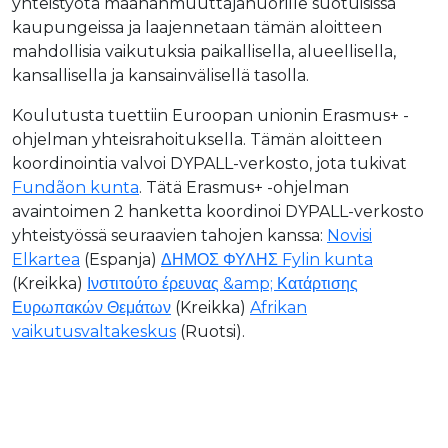
yhteistyötä maahanmuuttajanuorille suotuisissa
kaupungeissa ja laajennetaan tämän aloitteen
mahdollisia vaikutuksia paikallisella, alueellisella,
kansallisella ja kansainvälisellä tasolla.
Koulutusta tuettiin Euroopan unionin Erasmus+ -
ohjelman yhteisrahoituksella. Tämän aloitteen
koordinointia valvoi DYPALL-verkosto, jota tukivat
Fundãon kunta
. Tätä Erasmus+ -ohjelman
avaintoimen 2 hanketta koordinoi DYPALL-verkosto
yhteistyössä seuraavien tahojen kanssa:
Novisi
Elkartea
(Espanja)
ΔΗΜΟΣ ΦΥΛΗΣ Fylin kunta
(Kreikka)
Ινστιτούτο έρευνας &amp; Κατάρτισης
Ευρωπακών Θεμάτων
(Kreikka)
Afrikan
vaikutusvaltakeskus
(Ruotsi).