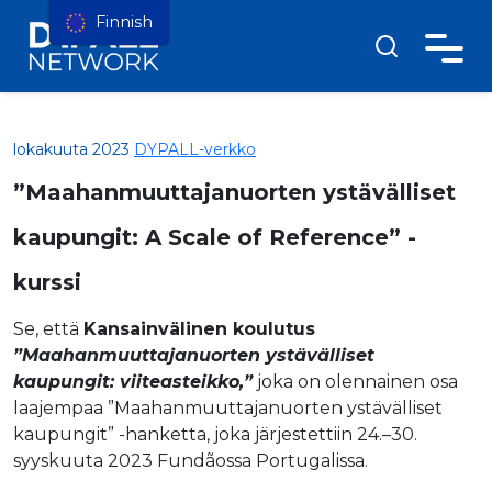
Finnish
lokakuuta 2023
DYPALL-verkko
”Maahanmuuttajanuorten ystävälliset
kaupungit: A Scale of Reference” -
kurssi
Se, että
Kansainvälinen koulutus
”Maahanmuuttajanuorten ystävälliset
kaupungit: viiteasteikko,”
joka on olennainen osa
laajempaa ”Maahanmuuttajanuorten ystävälliset
kaupungit” -hanketta, joka järjestettiin 24.–30.
syyskuuta 2023 Fundãossa Portugalissa.