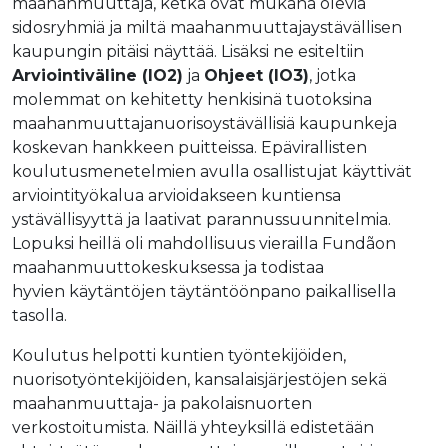
maahanmuuttaja, ketkä ovat mukana olevia
sidosryhmiä ja miltä maahanmuuttajaystävällisen
kaupungin pitäisi näyttää. Lisäksi ne esiteltiin
Arviointiväline (IO2)
ja
Ohjeet (IO3)
, jotka
molemmat on kehitetty henkisinä tuotoksina
maahanmuuttajanuorisoystävällisiä kaupunkeja
koskevan hankkeen puitteissa. Epävirallisten
koulutusmenetelmien avulla osallistujat käyttivät
arviointityökalua arvioidakseen kuntiensa
ystävällisyyttä ja laativat parannussuunnitelmia.
Lopuksi heillä oli mahdollisuus vierailla Fundãon
maahanmuuttokeskuksessa ja todistaa
hyvien käytäntöjen täytäntöönpano paikallisella
tasolla.
Koulutus helpotti kuntien työntekijöiden,
nuorisotyöntekijöiden, kansalaisjärjestöjen sekä
maahanmuuttaja- ja pakolaisnuorten
verkostoitumista. Näillä yhteyksillä edistetään