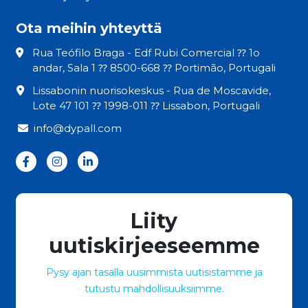
Ota meihin yhteyttä
Rua Teófilo Braga - Edf Rubi Comercial ⁇ 1o
andar, Sala 1 ⁇ 8500-668 ⁇ Portimão, Portugali
Lissabonin nuorisokeskus - Rua de Moscavide,
Lote 47 101 ⁇ 1998-011 ⁇ Lissabon, Portugali
info@dypall.com
Liity
uutiskirjeeseemme
Pysy ajan tasalla uusimmista uutisistamme ja
tutustu mahdollisuuksiimme.