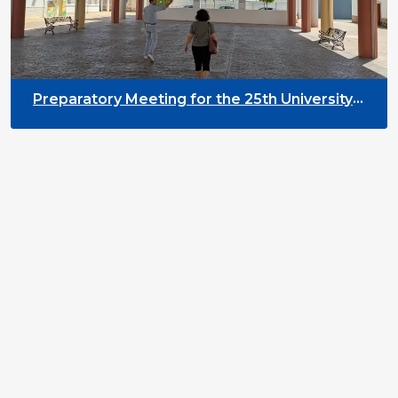
Preparatory Meeting for the 25th University
on Youth and Development