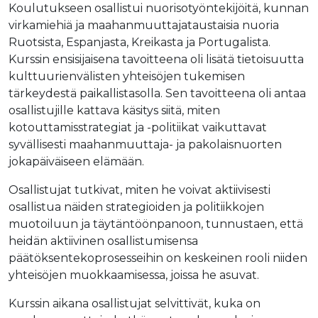
Koulutukseen osallistui nuorisotyöntekijöitä, kunnan
virkamiehiä ja maahanmuuttajataustaisia nuoria
Ruotsista, Espanjasta, Kreikasta ja Portugalista.
Kurssin ensisijaisena tavoitteena oli lisätä tietoisuutta
kulttuurienvälisten yhteisöjen tukemisen
tärkeydestä paikallistasolla. Sen tavoitteena oli antaa
osallistujille kattava käsitys siitä, miten
kotouttamisstrategiat ja -politiikat vaikuttavat
syvällisesti maahanmuuttaja- ja pakolaisnuorten
jokapäiväiseen elämään.
Osallistujat tutkivat, miten he voivat aktiivisesti
osallistua näiden strategioiden ja politiikkojen
muotoiluun ja täytäntöönpanoon, tunnustaen, että
heidän aktiivinen osallistumisensa
päätöksentekoprosesseihin on keskeinen rooli niiden
yhteisöjen muokkaamisessa, joissa he asuvat.
Kurssin aikana osallistujat selvittivät, kuka on