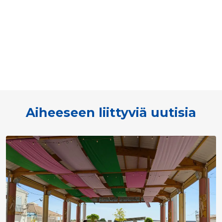
Aiheeseen liittyviä uutisia