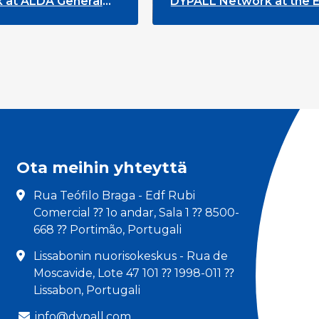
 General
DYPALL Network at the European
Youth Week 2026
Ota meihin yhteyttä
Rua Teófilo Braga - Edf Rubi
Comercial ⁇ 1o andar, Sala 1 ⁇ 8500-
668 ⁇ Portimão, Portugali
Lissabonin nuorisokeskus - Rua de
Moscavide, Lote 47 101 ⁇ 1998-011 ⁇
Lissabon, Portugali
info@dypall.com