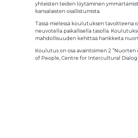
yhteisten teiden löytäminen ymmärtämistä
kansalaisten osallistumista.
Tässä mielessä koulutuksen tavoitteena oli
neuvotella paikallisella tasolla. Koulutuksen
mahdollisuuden kehittää hankkeita nuorten
Koulutus on osa avaintoimen 2 ”Nuorten o
of People, Centre for Intercultural Dial