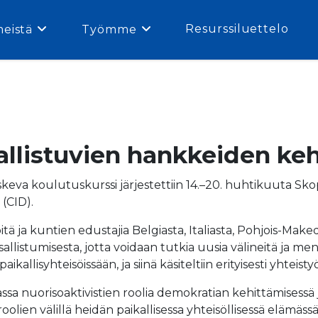
Resurssiluettelo
meistä
Työmme
allistuvien hankkeiden ke
eva koulutuskurssi järjestettiin 14.–20. huhtikuuta Skopj
(CID).
ä ja kuntien edustajia Belgiasta, Italiasta, Pohjois-Maked
osallistumisesta, jotta voidaan tutkia uusia välineitä ja m
kallisyhteisöissään, ja siinä käsiteltiin erityisesti yhteis
 nuorisoaktivistien roolia demokratian kehittämisessä ja
ien välillä heidän paikallisessa yhteisöllisessä elämässää