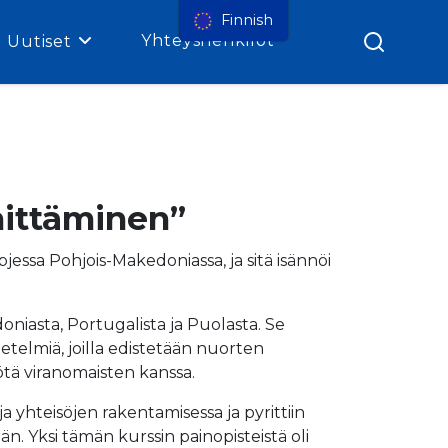
Finnish
Yhteyshenkilöt
Uutiset
hittäminen”
essa Pohjois-Makedoniassa, ja sitä isännöi
oniasta, Portugalista ja Puolasta. Se
enetelmiä, joilla edistetään nuorten
työtä viranomaisten kanssa.
 yhteisöjen rakentamisessa ja pyrittiin
n. Yksi tämän kurssin painopisteistä oli