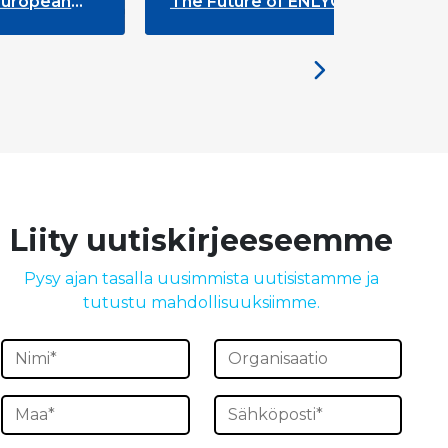
The Future of ENLYC: Insights from
the Brussels Meeting
Liity uutiskirjeeseemme
Pysy ajan tasalla uusimmista uutisistamme ja
tutustu mahdollisuuksiimme.