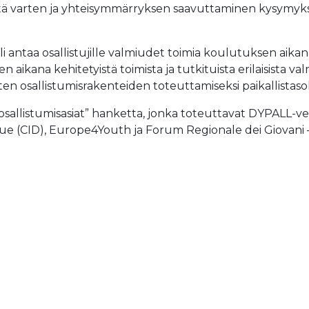
 varten ja yhteisymmärryksen saavuttaminen kysymyksist
 antaa osallistujille valmiudet toimia koulutuksen aikana 
 aikana kehitetyistä toimista ja tutkituista erilaisista valm
 osallistumisrakenteiden toteuttamiseksi paikallistasol
sallistumisasiat” hanketta, jonka toteuttavat DYPALL-v
ogue (CID), Europe4Youth ja Forum Regionale dei Giovani