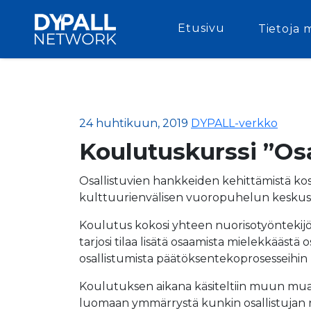
Etusivu
Tietoja 
24 huhtikuun, 2019
DYPALL-verkko
Koulutuskurssi ”Os
Osallistuvien hankkeiden kehittämistä kosk
kulttuurienvälisen vuoropuhelun keskus 
Koulutus kokosi yhteen nuorisotyöntekijöit
tarjosi tilaa lisätä osaamista mielekkäästä 
osallistumista päätöksentekoprosesseihin pai
Koulutuksen aikana käsiteltiin muun muassa
luomaan ymmärrystä kunkin osallistujan rool