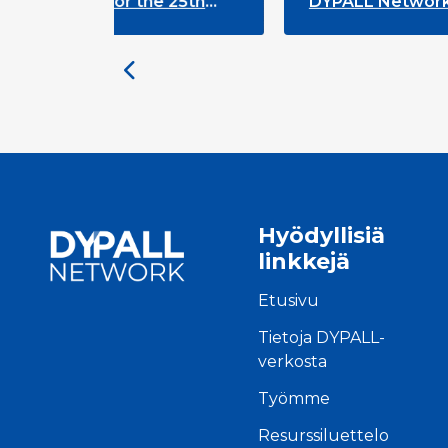
ng for the 25th
DYPALL Network at ALDA
th and
Assembly 2026 in Malta
Hyödyllisiä
linkkejä
Etusivu
Tietoja DYPALL-
verkosta
Työmme
Resurssiluettelo