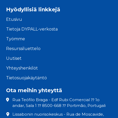
Hyödyllisiä linkkejä
Etusivu
Tietoja DYPALL-verkosta
Työmme
Resurssiluettelo
Uutiset
Yhteyshenkilöt
Tietosuojakäytäntö
Ota meihin yhteyttä
Rua Teófilo Braga - Edf Rubi Comercial ⁇ 1o
andar, Sala 1 ⁇ 8500-668 ⁇ Portimão, Portugali
Lissabonin nuorisokeskus - Rua de Moscavide,