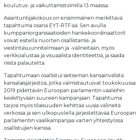
koulutus- ja vaikuttamistoimilla 13 maassa.
Asiantuntijakokous on ensimmäinen merkittävä
tapahtuma osana EYT-RTF:ää. Sen avulla
kumppaniorganisaatioiden hankekoordinaattorit
voivat esitellä nuorten osallistamis- ja
viestintäsuunnitelmiaan ja -välineitään, myös
verkkoalustaa ja visuaalista identiteettiä, ja saada
niistä palautetta.
Tapahtumaan osallistui seitsemän kansainvälistä
kansalaisjärjestöä, jotka valmistautuivat toukokuussa
2019 pidettäviin Euroopan parlamentin vaaleihin
keskittyvään suureen kampanjaan. Tapahtuma
tarjosi myös tilaisuuden kehittää uusia välineitä
verkossa ja sen ulkopuolella järjestettävää Euroopan
parlamentin vaalikampanjaa varten yhteistyössä
osallistujien kanssa.