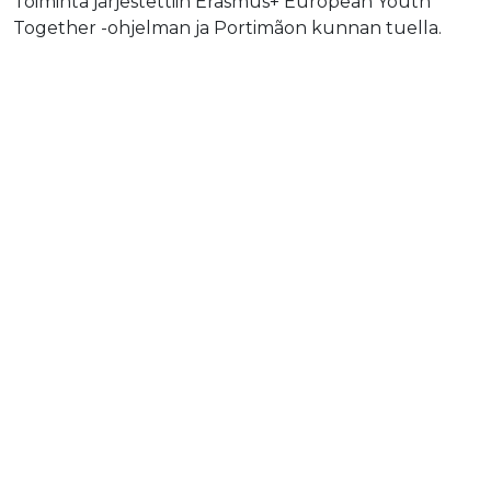
Toiminta järjestettiin Erasmus+ European Youth
Together -ohjelman ja Portimãon kunnan tuella.