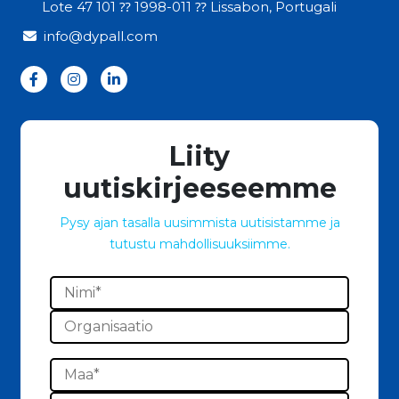
Lote 47 101 ⁇ 1998-011 ⁇ Lissabon, Portugali
info@dypall.com
Liity
uutiskirjeeseemme
Pysy ajan tasalla uusimmista uutisistamme ja
tutustu mahdollisuuksiimme.