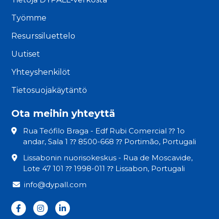
Työmme
Resurssiluettelo
Uutiset
Yhteyshenkilöt
Tietosuojakäytäntö
Ota meihin yhteyttä
Rua Teófilo Braga - Edf Rubi Comercial ⁇ 1o
andar, Sala 1 ⁇ 8500-668 ⁇ Portimão, Portugali
Lissabonin nuorisokeskus - Rua de Moscavide,
Lote 47 101 ⁇ 1998-011 ⁇ Lissabon, Portugali
info@dypall.com