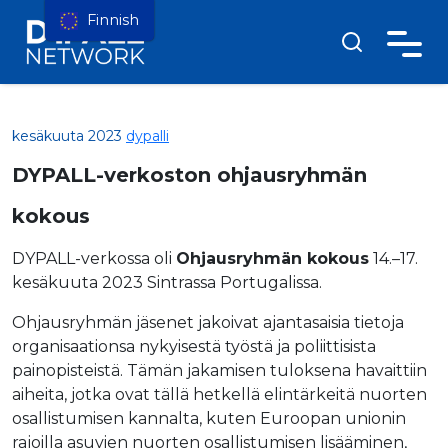
Finnish
kesäkuuta 2023
dypalli
DYPALL-verkoston ohjausryhmän
kokous
DYPALL-verkossa oli
Ohjausryhmän kokous
14.–17.
kesäkuuta 2023 Sintrassa Portugalissa.
Ohjausryhmän jäsenet jakoivat ajantasaisia tietoja
organisaationsa nykyisestä työstä ja poliittisista
painopisteistä. Tämän jakamisen tuloksena havaittiin
aiheita, jotka ovat tällä hetkellä elintärkeitä nuorten
osallistumisen kannalta, kuten Euroopan unionin
rajoilla asuvien nuorten osallistumisen lisääminen,