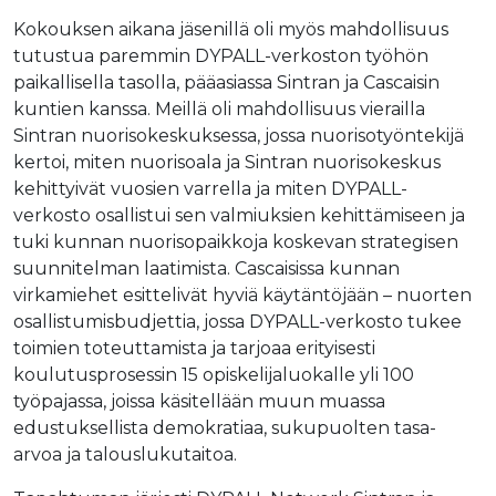
Kokouksen aikana jäsenillä oli myös mahdollisuus
tutustua paremmin DYPALL-verkoston työhön
paikallisella tasolla, pääasiassa Sintran ja Cascaisin
kuntien kanssa. Meillä oli mahdollisuus vierailla
Sintran nuorisokeskuksessa, jossa nuorisotyöntekijä
kertoi, miten nuorisoala ja Sintran nuorisokeskus
kehittyivät vuosien varrella ja miten DYPALL-
verkosto osallistui sen valmiuksien kehittämiseen ja
tuki kunnan nuorisopaikkoja koskevan strategisen
suunnitelman laatimista. Cascaisissa kunnan
virkamiehet esittelivät hyviä käytäntöjään – nuorten
osallistumisbudjettia, jossa DYPALL-verkosto tukee
toimien toteuttamista ja tarjoaa erityisesti
koulutusprosessin 15 opiskelijaluokalle yli 100
työpajassa, joissa käsitellään muun muassa
edustuksellista demokratiaa, sukupuolten tasa-
arvoa ja talouslukutaitoa.