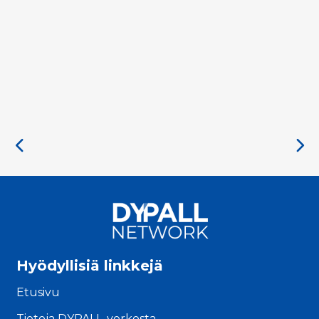
Hyödyllisiä linkkejä
Etusivu
Tietoja DYPALL-verkosta