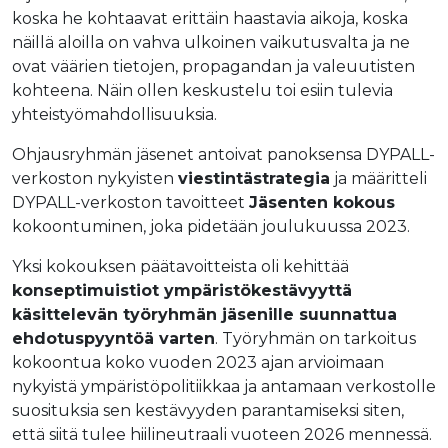
koska he kohtaavat erittäin haastavia aikoja, koska
näillä aloilla on vahva ulkoinen vaikutusvalta ja ne
ovat väärien tietojen, propagandan ja valeuutisten
kohteena. Näin ollen keskustelu toi esiin tulevia
yhteistyömahdollisuuksia.
Ohjausryhmän jäsenet antoivat panoksensa DYPALL-
verkoston nykyisten
viestintästrategia
ja määritteli
DYPALL-verkoston tavoitteet
Jäsenten kokous
kokoontuminen, joka pidetään joulukuussa 2023.
Yksi kokouksen päätavoitteista oli kehittää
konseptimuistiot ympäristökestävyyttä
käsittelevän työryhmän jäsenille suunnattua
ehdotuspyyntöä varten
. Työryhmän on tarkoitus
kokoontua koko vuoden 2023 ajan arvioimaan
nykyistä ympäristöpolitiikkaa ja antamaan verkostolle
suosituksia sen kestävyyden parantamiseksi siten,
että siitä tulee hiilineutraali vuoteen 2026 mennessä.