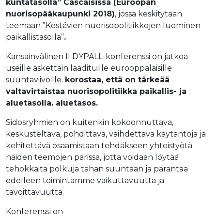
kuntatasolla”
Cascaisissa (Euroopan
nuorisopääkaupunki 2018)
, jossa keskitytään
teemaan ”Kestävien nuorisopolitiikkojen luominen
paikallistasolla”
.
Kansainvälinen II DYPALL-konferenssi on jatkoa
useille äskettäin laadituille eurooppalaisille
suuntaviivoille.
korostaa, että on tärkeää
valtavirtaistaa nuorisopolitiikka paikallis- ja
aluetasolla.
aluetaso
s.
Sidosryhmien on kuitenkin kokoonnuttava,
keskusteltava, pohdittava, vaihdettava käytäntöjä ja
kehitettävä osaamistaan tehdäkseen yhteistyötä
näiden teemojen parissa, jotta voidaan löytää
tehokkaita polkuja tähän suuntaan ja parantaa
edelleen toimintamme vaikuttavuutta ja
tavoittavuutta.
Konferenssi on