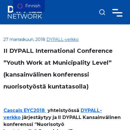
Finnish
27 marraskuun, 2018
DYPALL-verkko
II DYPALL International Conference
”Youth Work at Municipality Level”
(kansainvälinen konferenssi
nuorisotyöstä kuntatasolla)
Cascais EYC2018
yhteistyössä
DYPALL-
verkko
järjestäytyy
ja
II
DYPALL
Kansainvälinen
konferenssi ”Nuorisotyö