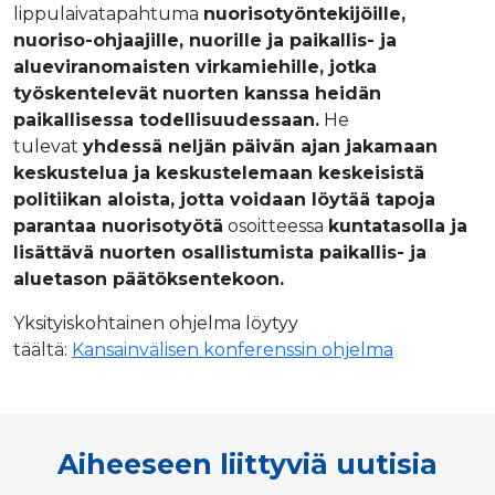
lippulaivatapahtuma
nuorisotyöntekijöille,
nuoriso-ohjaajille, nuorille ja paikallis- ja
alueviranomaisten virkamiehille, jotka
työskentelevät nuorten kanssa heidän
paikallisessa todellisuudessaan.
He
tulevat
yhdessä neljän päivän ajan jakamaan
keskustelua ja keskustelemaan keskeisistä
politiikan aloista, jotta voidaan löytää tapoja
parantaa nuorisotyötä
osoitteessa
kuntatasolla ja
lisättävä nuorten osallistumista paikallis- ja
aluetason päätöksentekoon.
Yksityiskohtainen ohjelma löytyy
täältä:
Kansainvälisen konferenssin ohjelma
Aiheeseen liittyviä uutisia