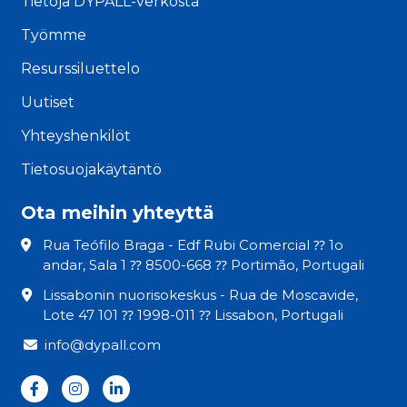
Tietoja DYPALL-verkosta
Työmme
Resurssiluettelo
Uutiset
Yhteyshenkilöt
Tietosuojakäytäntö
Ota meihin yhteyttä
Rua Teófilo Braga - Edf Rubi Comercial ⁇ 1o
andar, Sala 1 ⁇ 8500-668 ⁇ Portimão, Portugali
Lissabonin nuorisokeskus - Rua de Moscavide,
Lote 47 101 ⁇ 1998-011 ⁇ Lissabon, Portugali
info@dypall.com