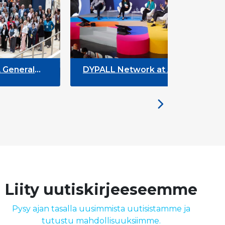
DYPALL Network at ACT NOW 2026
D
Y
Liity uutiskirjeeseemme
Pysy ajan tasalla uusimmista uutisistamme ja
tutustu mahdollisuuksiimme.