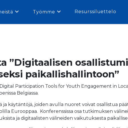
Resurssiluettelo
meistä
Työmme
a ”Digitaalisen osallistum
eksi paikallishallintoon”
igital Participation Tools for Youth Engagement in Loca
enissa Belgiassa.
ä ja käytäntöjä, joiden avulla nuoret voivat osallistua p
puolilla Eurooppaa. Konferenssissa osa tutkimuksen välineis
sista ja digitaalisten välineiden vaikutuksesta paikallise