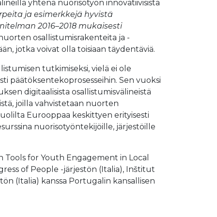
ineillä yhtenä nuorisotyön innovatiivisista
rpeita ja esimerkkejä hyvistä
unnitelman 2016–2018 mukaisesti
nuorten osallistumisrakenteita ja -
, jotka voivat olla toisiaan täydentäviä.
istumisen tutkimiseksi, vielä ei ole
tyisesti päätöksentekoprosesseihin. Sen vuoksi
 digitaalisista osallistumisvälineistä
stä, joilla vahvistetaan nuorten
uolilta Eurooppaa keskittyen erityisesti
urssina nuorisotyöntekijöille, järjestöille
on Tools for Youth Engagement in Local
s of People -järjestön (Italia), Inštitut
tön (Italia) kanssa Portugalin kansallisen