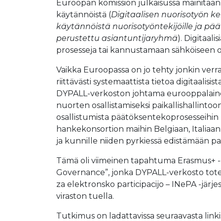
Euroopan komission julkaisussa mainitaan n
käytännöistä (
Digitaalisen nuorisotyön ke
käytännöistä nuorisotyöntekijöille ja pä
perustettu asiantuntijaryhmä
). Digitaal
prosesseja tai kannustamaan sähköiseen osa
Vaikka Euroopassa on jo tehty jonkin verran
riittävästi systemaattista tietoa digitaalisi
DYPALL-verkoston johtama eurooppalainen 
nuorten osallistamiseksi paikallishallintoo
osallistumista päätöksentekoprosesseihin pa
hankekonsortion maihin Belgiaan, Italiaan, P
ja kunnille niiden pyrkiessä edistämään pai
Tämä oli viimeinen tapahtuma Erasmus+ -o
Governance”, jonka DYPALL-verkosto toteutt
za elektronsko participacijo – INePA -järje
viraston tuella.
Tutkimus on ladattavissa seuraavasta linki