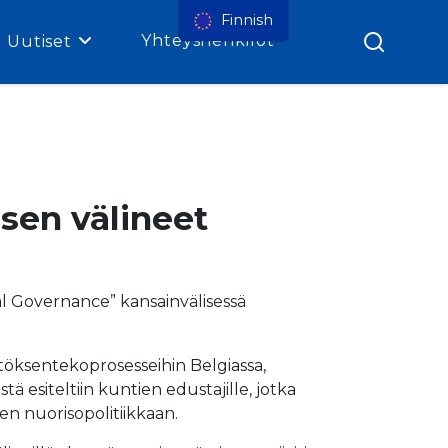
Finnish
Yhteyshenkilöt
Uutiset
isen välineet
l Governance” kansainvälisessä
äätöksentekoprosesseihin Belgiassa,
tä esiteltiin kuntien edustajille, jotka
en nuorisopolitiikkaan.