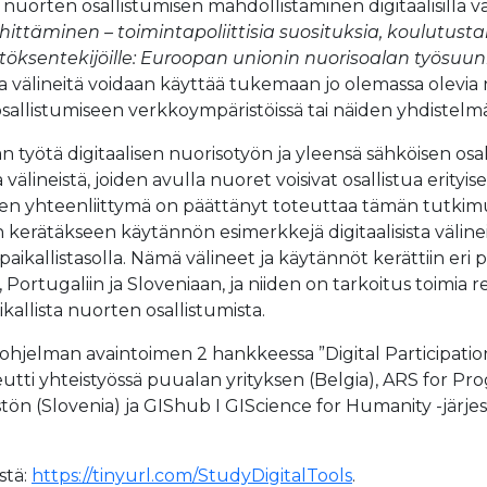
uorten osallistumisen mahdollistaminen digitaalisilla väl
hittäminen – toimintapoliittisia suosituksia, koulutusta
ätöksentekijöille: Euroopan unionin nuorisoalan työsu
isia välineitä voidaan käyttää tukemaan jo olemassa olevia 
llistumiseen verkkoympäristöissä tai näiden yhdistelmään
 työtä digitaalisen nuorisotyön ja yleensä sähköisen osall
sta välineistä, joiden avulla nuoret voisivat osallistua eri
yhteenliittymä on päättänyt toteuttaa tämän tutkimuksen
n kerätäkseen käytännön esimerkkejä digitaalisista välinei
ikallistasolla. Nämä välineet ja käytännöt kerättiin eri p
ortugaliin ja Sloveniaan, ja niiden on tarkoitus toimia res
kallista nuorten osallistumista.
hjelman avaintoimen 2 hankkeessa ”Digital Participati
i yhteistyössä puualan yrityksen (Belgia), ARS for Progres
stön (Slovenia) ja GIShub I GIScience for Humanity -järjes
stä:
https://tinyurl.com/StudyDigitalTools
.