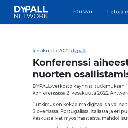
Etusivu
Tietoja 
kesäkuuta 2022
dypalli
Konferenssi aiheest
nuorten osallistamis
DYPALL-verkosto käynnisti tutkimuksen ”D
konferenssissa 2. kesäkuuta 2022 Antwerp
Tutkimus on kokoelma digitaalisia välineit
Sloveniassa, Portugalissa, Italiassa ja eri 
keskustelivat myös haasteista, mahdollisuuk