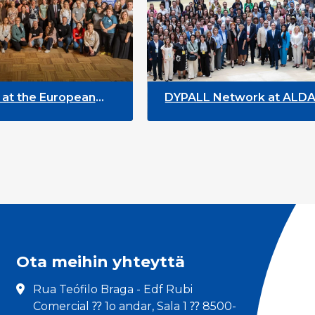
ean
DYPALL Network at ALDA General
rway
Assembly 2026 in Malta
Ota meihin yhteyttä
Rua Teófilo Braga - Edf Rubi
Comercial ⁇ 1o andar, Sala 1 ⁇ 8500-