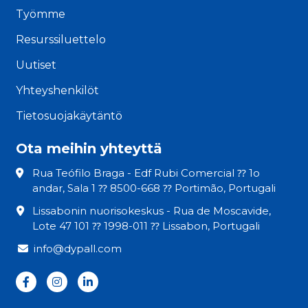
Työmme
Resurssiluettelo
Uutiset
Yhteyshenkilöt
Tietosuojakäytäntö
Ota meihin yhteyttä
Rua Teófilo Braga - Edf Rubi Comercial ⁇ 1o
andar, Sala 1 ⁇ 8500-668 ⁇ Portimão, Portugali
Lissabonin nuorisokeskus - Rua de Moscavide,
Lote 47 101 ⁇ 1998-011 ⁇ Lissabon, Portugali
info@dypall.com