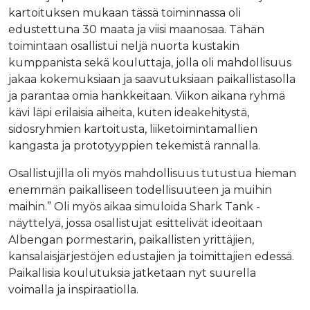
kartoituksen mukaan tässä toiminnassa oli
edustettuna 30 maata ja viisi maanosaa. Tähän
toimintaan osallistui neljä nuorta kustakin
kumppanista sekä kouluttaja, jolla oli mahdollisuus
jakaa kokemuksiaan ja saavutuksiaan paikallistasolla
ja parantaa omia hankkeitaan. Viikon aikana ryhmä
kävi läpi erilaisia aiheita, kuten ideakehitystä,
sidosryhmien kartoitusta, liiketoimintamallien
kangasta ja prototyyppien tekemistä rannalla.
Osallistujilla oli myös mahdollisuus tutustua hieman
enemmän paikalliseen todellisuuteen ja muihin
maihin.” Oli myös aikaa simuloida Shark Tank -
näyttelyä, jossa osallistujat esittelivät ideoitaan
Albengan pormestarin, paikallisten yrittäjien,
kansalaisjärjestöjen edustajien ja toimittajien edessä.
Paikallisia koulutuksia jatketaan nyt suurella
voimalla ja inspiraatiolla.