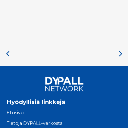
Hyödyllisiä linkkejä
Etusivu
Tietoja DYPALL-verkosta