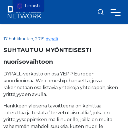
Finnish
17 huhtikuutan, 2019
dypalli
SUHTAUTUU MYÖNTEISESTI
nuorisovaihtoon
DYPALL-verkosto on osa YEPP Europen
koordinoimaa Welcomeship-hanketta, jossa
rakennetaan osallistavia yhteisöjä yhteisöpohjaisen
yrittäjyyden avulla.
Hankkeen yleisenä tavoitteena on kehittää,
toteuttaa ja testata ”tervetuliaismallia”, joka on
yrittäjyysoppimisen malli nuorille, joilla on muita
vähemmän mahdollisuuksia, kuten nuorille