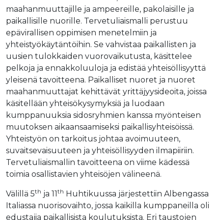
maahanmuuttajille ja ampeereille, pakolaisille ja
paikallisille nuorille. Tervetuliaismalli perustuu
epävirallisen oppimisen menetelmiin ja
yhteistyökäytäntöihin. Se vahvistaa paikallisten ja
uusien tulokkaiden vuorovaikutusta, käsittelee
pelkoja ja ennakkoluuloja ja edistää yhteisöllisyyttä
yleisenä tavoitteena. Paikalliset nuoret ja nuoret
maahanmuuttajat kehittävät yrittäjyysideoita, joissa
käsitellään yhteisökysymyksiä ja luodaan
kumppanuuksia sidosryhmien kanssa myönteisen
muutoksen aikaansaamiseksi paikallisyhteisöissä.
Yhteistyön on tarkoitus johtaa avoimuuteen,
suvaitsevaisuuteen ja yhteisöllisyyden ilmapiiriin.
Tervetuliaismallin tavoitteena on viime kädessä
toimia osallistavien yhteisöjen välineenä.
th
th
Välillä 5
ja 11
Huhtikuussa järjestettiin Albengassa
Italiassa nuorisovaihto, jossa kaikilla kumppaneilla oli
edustajia paikallisista koulutuksista. Eri taustojen