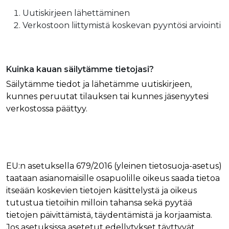
Uutiskirjeen lähettäminen
Verkostoon liittymistä koskevan pyyntösi arviointi
Kuinka kauan säilytämme tietojasi?
Säilytämme tiedot ja lähetämme uutiskirjeen,
kunnes peruutat tilauksen tai kunnes jäsenyytesi
verkostossa päättyy.
EU:n asetuksella 679/2016 (yleinen tietosuoja-asetus)
taataan asianomaisille osapuolille oikeus saada tietoa
itseään koskevien tietojen käsittelystä ja oikeus
tutustua tietoihin milloin tahansa sekä pyytää
tietojen päivittämistä, täydentämistä ja korjaamista.
Jos asetuksissa asetetut edellytykset täyttyvät,