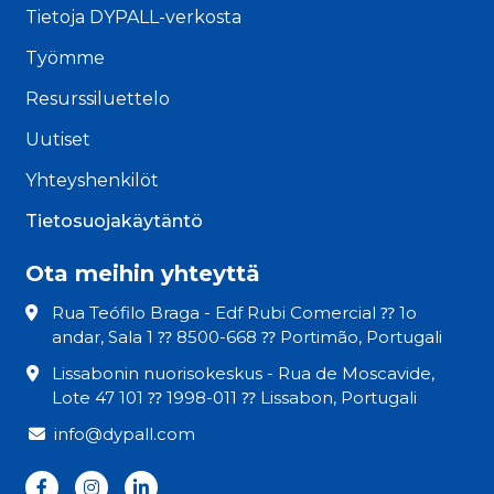
Tietoja DYPALL-verkosta
Työmme
Resurssiluettelo
Uutiset
Yhteyshenkilöt
Tietosuojakäytäntö
Ota meihin yhteyttä
Rua Teófilo Braga - Edf Rubi Comercial ⁇ 1o
andar, Sala 1 ⁇ 8500-668 ⁇ Portimão, Portugali
Lissabonin nuorisokeskus - Rua de Moscavide,
Lote 47 101 ⁇ 1998-011 ⁇ Lissabon, Portugali
info@dypall.com