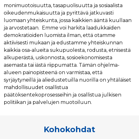
monimuotoisuutta, tasapuolisuutta ja sosiaalista
oikeudenmukaisuutta ja pyrittävä jatkuvasti
luomaan yhteiskunta, jossa kaikkien ääntä kuullaan
ja arvostetaan. Emme voi harkita laadukkaiden
demokratioiden luomista ilman, että otamme
aktiivisesti mukaan ja edustamme yhteiskunnan
kaikkia osa-alueita sukupuolesta, rodusta, etnisestä
alkuperästä, uskonnosta, sosioekonomisesta
asemasta tai iästä riippumatta. Tämän ohjelma-
alueen painopisteenä on varmistaa, että
syrjäytyneillä ja aliedustetuilla nuorilla on yhtäläiset
mahdollisuudet osallistua
päätöksentekoprosesseihin ja osallistua julkisen
politiikan ja palvelujen muotoiluun.
Kohokohdat