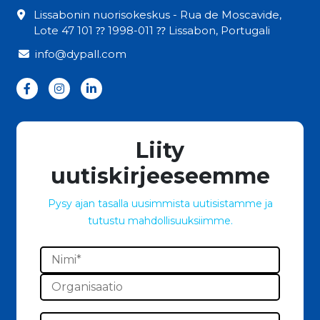
Lissabonin nuorisokeskus - Rua de Moscavide,
Lote 47 101 ⁇ 1998-011 ⁇ Lissabon, Portugali
info@dypall.com
Liity
uutiskirjeeseemme
Pysy ajan tasalla uusimmista uutisistamme ja
tutustu mahdollisuuksiimme.