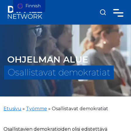
Finnish
OHJELMAN ALUE
Osallistavat demokratiat
Etusivu
»
Työmme
»
Osallistavat demokratiat
Osallistavien demokratioiden olisi edistettävä