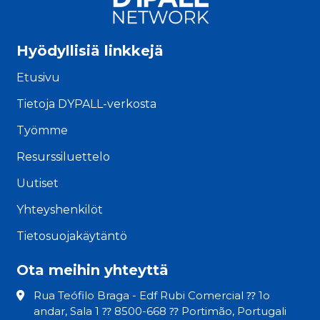
Hyödyllisiä linkkejä
Etusivu
Tietoja DYPALL-verkosta
Työmme
Resurssiluettelo
Uutiset
Yhteyshenkilöt
Tietosuojakäytäntö
Ota meihin yhteyttä
Rua Teófilo Braga - Edf Rubi Comercial ⁇ 1o
andar, Sala 1 ⁇ 8500-668 ⁇ Portimão, Portugali