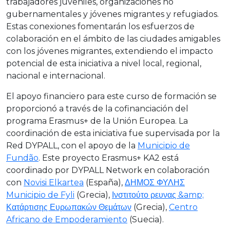
trabajadores juveniles, organizaciones no
gubernamentales y jóvenes migrantes y refugiados.
Estas conexiones fomentarán los esfuerzos de
colaboración en el ámbito de las ciudades amigables
con los jóvenes migrantes, extendiendo el impacto
potencial de esta iniciativa a nivel local, regional,
nacional e internacional.
El apoyo financiero para este curso de formación se
proporcionó a través de la cofinanciación del
programa Erasmus+ de la Unión Europea. La
coordinación de esta iniciativa fue supervisada por la
Red DYPALL, con el apoyo de la
Municipio de
Fundão
. Este proyecto Erasmus+ KA2 está
coordinado por DYPALL Network en colaboración
con
Novisi Elkartea
(España),
ΔΗΜΟΣ ΦΥΛΗΣ
Municipio de Fyli
(Grecia),
Ινστιτούτο ρευνας &amp;
Κατάρτισης Ευρωπακών Θεμάτων
(Grecia),
Centro
Africano de Empoderamiento
(Suecia).