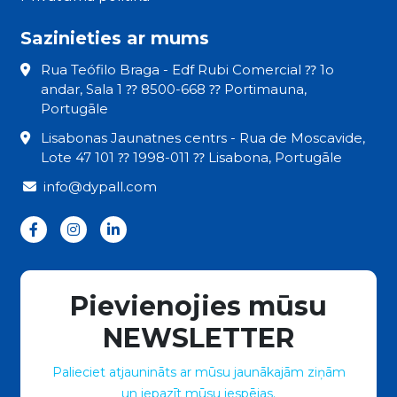
Sazinieties ar mums
Rua Teófilo Braga - Edf Rubi Comercial ⁇ 1o
andar, Sala 1 ⁇ 8500-668 ⁇ Portimauna,
Portugāle
Lisabonas Jaunatnes centrs - Rua de Moscavide,
Lote 47 101 ⁇ 1998-011 ⁇ Lisabona, Portugāle
info@dypall.com
Pievienojies mūsu
NEWSLETTER
Palieciet atjaunināts ar mūsu jaunākajām ziņām
un iepazīt mūsu iespējas.