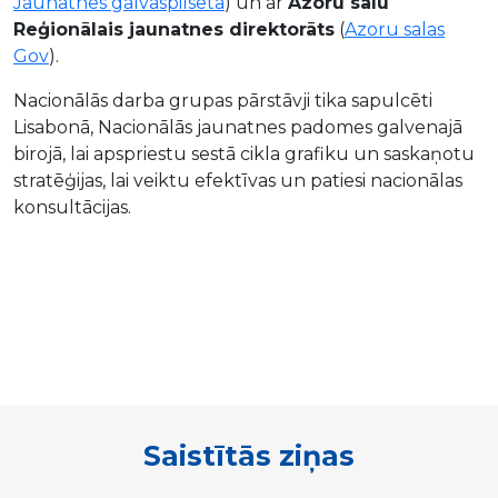
Jaunatnes galvaspilsēta
) un ar
Azoru salu
Reģionālais jaunatnes direktorāts
(
Azoru salas
Gov
).
Nacionālās darba grupas pārstāvji tika sapulcēti
Lisabonā, Nacionālās jaunatnes padomes galvenajā
birojā, lai apspriestu sestā cikla grafiku un saskaņotu
stratēģijas, lai veiktu efektīvas un patiesi nacionālas
konsultācijas.
Saistītās ziņas