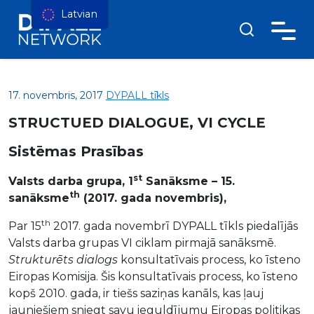
Latvian
17. novembris, 2017
DYPALL tīkls
STRUCTUED DIALOGUE, VI CYCLE
Sistēmas Prasības
st
Valsts darba grupa, 1
Sanāksme – 15.
th
sanāksme
(2017. gada novembris),
th
Par 15
2017. gada novembrī DYPALL tīkls piedalījās
Valsts darba grupas VI ciklam pirmajā sanāksmē.
Strukturēts dialogs
konsultatīvais process, ko īsteno
Eiropas Komisija. Šis konsultatīvais process, ko īsteno
kopš 2010. gada, ir tiešs saziņas kanāls, kas ļauj
jauniešiem sniegt savu ieguldījumu Eiropas politikas