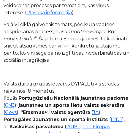
veidošanas procesos par tematiem, kas viņus
interesē. (
Plašāka informācija
)
Šajā VI ciklā galvenais temats, pēc kura vadīsies
apspriešanās process, būs:
Jaunatne Eiropā: Kas
notiks tālāk?
”. Šajā tēmā Eiropas jaunieši tiek aicināti
sniegt atsauksmes par virkni konkrētu jautājumu
par to, ko viņi sagaida no izglītības, nodarbinātības un
sociālās integrācijas.
Valsts darba grupas ietvaros DYPALL tīkls strādās
nākamos 18 mēnešus,
līdzās
Por
tugūziešu
Nacionālā jaunatnes padome
(
CNJ
),
jaunatnes un sporta lietu valsts sekretārs
(
Govs
),
“Erasmus+” valsts aģentūra
(
JA
),
Portugāles Jaunatnes un sporta institūts
(
IPDJ
),
ar
Kaskaišas pašvaldība
(
2018. gada Eiropas